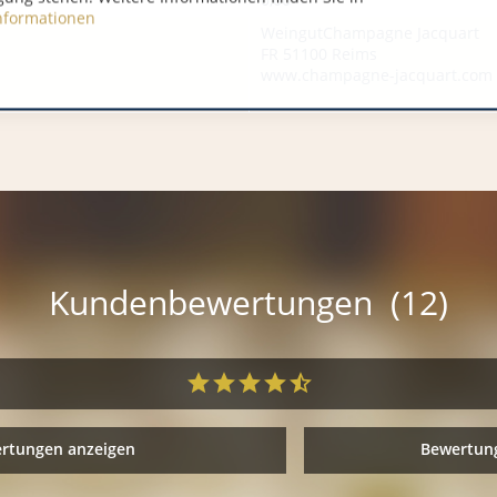
nformationen
WeingutChampagne Jacquart
FR 51100 Reims
www.champagne-jacquart.com
Kundenbewertungen (12)
ertungen anzeigen
Bewertung