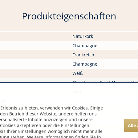
Produkteigenschaften
Naturkork
Champagner
Frankreich
Champagne
Weiß
Chardonnay, Pinot Meunier, Pin
brut
nen:
rlebnis zu bieten, verwenden wir Cookies. Einige
0,00
 den Betrieb dieser Website, andere helfen uns
1037,578
ersonalisierte Inhalte anzuzeigen und unsere
Alle
Cookies akzeptieren oder die Einstellungen
0,00
asis Ihrer Einstellungen womöglich nicht mehr alle
gung stehen. Weitere Informationen finden Sie in
0,00