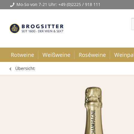
Mo-So von 7-21 Uhr:
+49 (0)2225 / 918 111
Rotweine
Weißweine
Roséweine
Weinpa
Übersicht