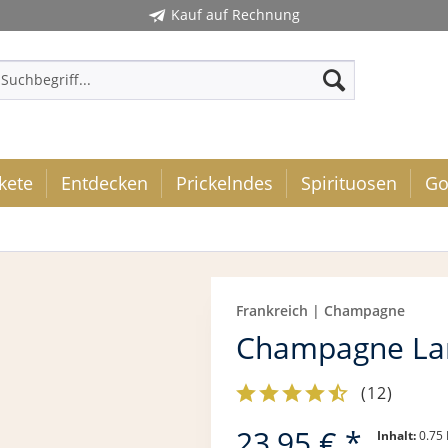
Kauf auf Rechnung
kete
Entdecken
Prickelndes
Spirituosen
Go
Frankreich | Champagne
Champagne Lam
(
12
)
23,95 € *
Inhalt:
0.75 