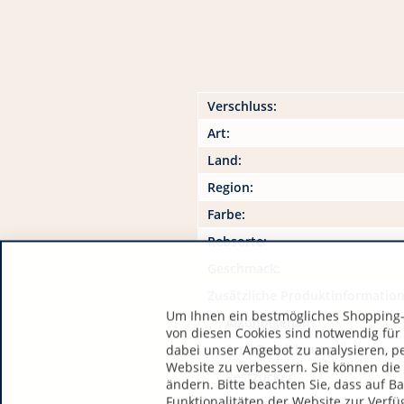
Verschluss:
Art:
Land:
Region:
Farbe:
Rebsorte:
Geschmack:
Zusätzliche Produktinformatio
Um Ihnen ein bestmögliches Shopping-E
Alkoholgehalt:
von diesen Cookies sind notwendig für
Art / Bezeichnung:
dabei unser Angebot zu analysieren, p
Website zu verbessern. Sie können die 
Restzucker:
ändern. Bitte beachten Sie, dass auf B
Funktionalitäten der Website zur Verfü
Säuregehalt: