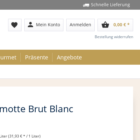
Schnelle Lieferung
person
shopping_basket
favorite
Mein Konto
Anmelden
0,00 € *
Bestellung widerrufen
urmet
Präsente
Angebote
otte Brut Blanc
Liter (31,93 € * / 1 Liter)