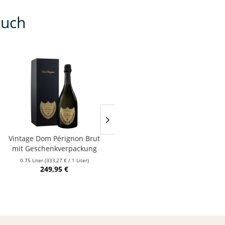
auch
Vintage Dom Pérignon Brut
Taittinger Brut · Réserve in
mit Geschenkverpackung
Geschenkverpackung
0.75 Liter
(333,27 € / 1 Liter)
0.75 Liter
(77,27 € / 1 Liter)
249,95 €
57,95 €