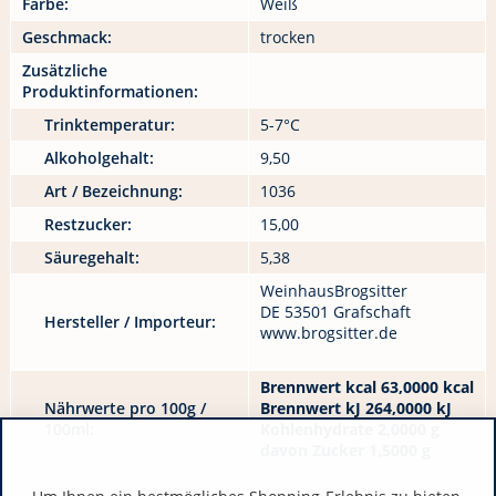
Farbe:
Weiß
Geschmack:
trocken
Zusätzliche
Produktinformationen:
Trinktemperatur:
5-7°C
Alkoholgehalt:
9,50
Art / Bezeichnung:
1036
Restzucker:
15,00
Säuregehalt:
5,38
WeinhausBrogsitter
DE 53501 Grafschaft
Hersteller / Importeur:
www.brogsitter.de
Brennwert kcal 63,0000 kcal
Nährwerte pro 100g /
Brennwert kJ 264,0000 kJ
100ml:
Kohlenhydrate 2,0000 g
davon Zucker 1,5000 g