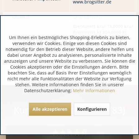
www.brogsitter.de
Qualität:
Qualitätswein
Brennwert kcal 73,0000 kcal
Brennwert kJ 304,0000 kJ
Um Ihnen ein bestmögliches Shopping-Erlebnis zu bieten,
Kohlenhydrate 1,3000 g
Nährwerte pro 100g /
verwenden wir Cookies. Einige von diesen Cookies sind
davon Zucker 0,7000 g
100ml:
notwendig für den Betrieb dieser Website, andere helfen uns
davon gesättigte
dabei unser Angebot zu analysieren, personalisierte Inhalte
Fettsäuren
anzuzeigen und unsere Website zu verbessern. Sie können die
Eiweiß und Salz
Cookies akzeptieren oder die Einstellungen ändern. Bitte
beachten Sie, dass auf Basis Ihrer Einstellungen womöglich
nicht mehr alle Funktionalitäten der Website zur Verfügung
stehen. Weitere Informationen finden Sie in unserer
Datenschutzerklärung:
Mehr Informationen
Kundenbewertungen (83)
Alle akzeptieren
Konfigurieren