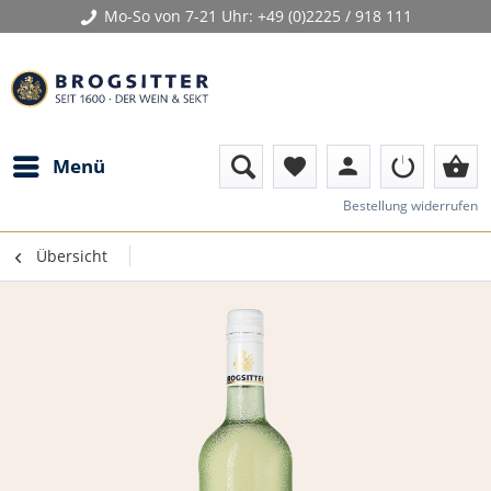
Mo-So von 7-21 Uhr:
+49 (0)2225 / 918 111
person
shopping_basket
Menü
favorite
Bestellung widerrufen
Übersicht