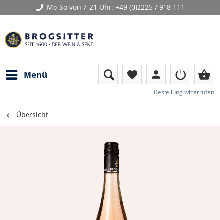
Mo-So von 7-21 Uhr:
+49 (0)2225 / 918 111
person
shopping_basket
Menü
favorite
Bestellung widerrufen
Übersicht