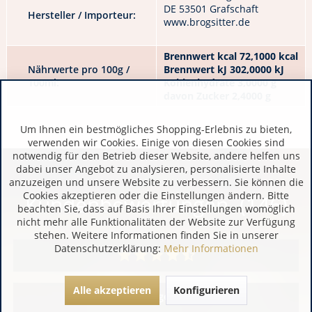
DE 53501 Grafschaft
Hersteller / Importeur:
www.brogsitter.de
Brennwert kcal 72,1000 kcal
Nährwerte pro 100g /
Brennwert kJ 302,0000 kJ
100ml:
Kohlenhydrate 3,0000 g
davon Zucker 2,4000 g
Um Ihnen ein bestmögliches Shopping-Erlebnis zu bieten,
verwenden wir Cookies. Einige von diesen Cookies sind
notwendig für den Betrieb dieser Website, andere helfen uns
dabei unser Angebot zu analysieren, personalisierte Inhalte
anzuzeigen und unsere Website zu verbessern. Sie können die
Cookies akzeptieren oder die Einstellungen ändern. Bitte
Kundenbewertungen (146)
beachten Sie, dass auf Basis Ihrer Einstellungen womöglich
nicht mehr alle Funktionalitäten der Website zur Verfügung
stehen. Weitere Informationen finden Sie in unserer
Datenschutzerklärung:
Mehr Informationen
Alle akzeptieren
Konfigurieren
Alle Bewertungen anzeigen