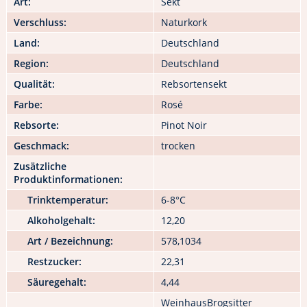
Art:
Sekt
Verschluss:
Naturkork
Land:
Deutschland
Region:
Deutschland
Qualität:
Rebsortensekt
Farbe:
Rosé
Rebsorte:
Pinot Noir
Geschmack:
trocken
Zusätzliche
Produktinformationen:
Trinktemperatur:
6-8°C
Alkoholgehalt:
12,20
Art / Bezeichnung:
578,1034
Restzucker:
22,31
Säuregehalt:
4,44
WeinhausBrogsitter