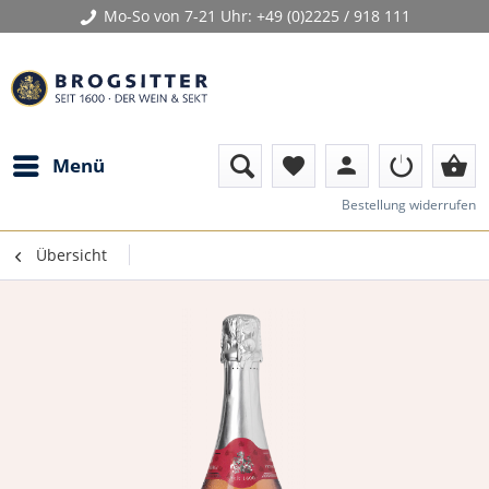
Mo-So von 7-21 Uhr:
+49 (0)2225 / 918 111
person
shopping_basket
Menü
favorite
Bestellung widerrufen
Übersicht