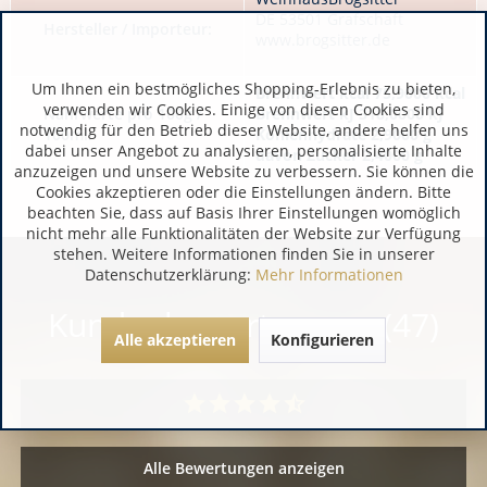
DE 53501 Grafschaft
Hersteller / Importeur:
www.brogsitter.de
Um Ihnen ein bestmögliches Shopping-Erlebnis zu bieten,
Brennwert kcal 75,9000 kcal
verwenden wir Cookies. Einige von diesen Cookies sind
Nährwerte pro 100g /
Brennwert kJ 318,0000 kJ
notwendig für den Betrieb dieser Website, andere helfen uns
100ml:
Kohlenhydrate 2,9000 g
dabei unser Angebot zu analysieren, personalisierte Inhalte
davon Zucker 2,4000 g
anzuzeigen und unsere Website zu verbessern. Sie können die
Cookies akzeptieren oder die Einstellungen ändern. Bitte
beachten Sie, dass auf Basis Ihrer Einstellungen womöglich
nicht mehr alle Funktionalitäten der Website zur Verfügung
stehen. Weitere Informationen finden Sie in unserer
Datenschutzerklärung:
Mehr Informationen
Kundenbewertungen (47)
Alle akzeptieren
Konfigurieren
Alle Bewertungen anzeigen