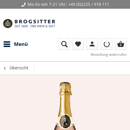
Mo-So von 7-21 Uhr:
+49 (0)2225 / 918 111
person
shopping_basket
Menü
favorite
Bestellung widerrufen
Übersicht