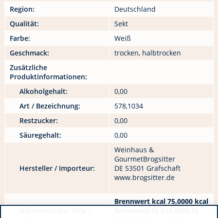
Region:
Deutschland
Qualität:
Sekt
Farbe:
Weiß
Geschmack:
trocken, halbtrocken
Zusätzliche
Produktinformationen:
Alkoholgehalt:
0,00
Art / Bezeichnung:
578,1034
Restzucker:
0,00
Säuregehalt:
0,00
Weinhaus &
GourmetBrogsitter
Hersteller / Importeur:
DE 53501 Grafschaft
www.brogsitter.de
Brennwert kcal 75,0000 kcal
Nährwerte pro 100g /
Brennwert kJ 314,0000 kJ