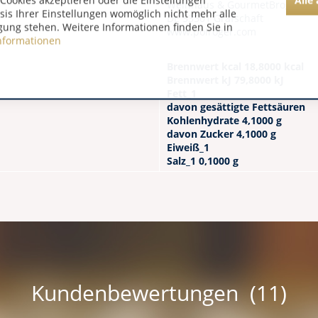
Cookies akzeptieren oder die Einstellungen
Weinhaus & GourmetBrogsitter
asis Ihrer Einstellungen womöglich nicht mehr alle
DE 53501 Grafschaft
gung stehen. Weitere Informationen finden Sie in
www.polroger.com
nformationen
Brennwert kcal 18,8000 kcal
Brennwert kJ 79,8000 kJ
Fett_1
davon gesättigte Fettsäuren
Kohlenhydrate 4,1000 g
davon Zucker 4,1000 g
Eiweiß_1
Salz_1 0,1000 g
Kundenbewertungen (11)