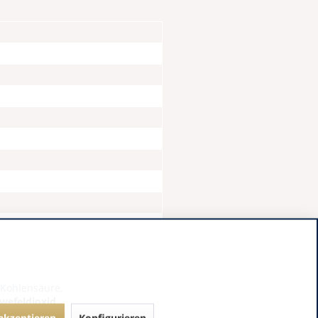
 Kohlensäure,
hwefeldioxid
 akzeptieren
Konfigurieren