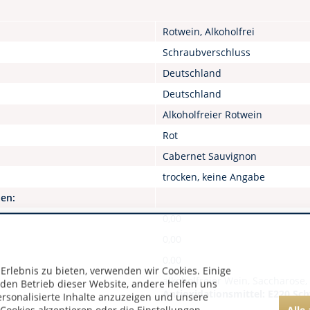
Rotwein, Alkoholfrei
Schraubverschluss
Deutschland
Deutschland
Alkoholfreier Rotwein
Rot
Cabernet Sauvignon
trocken, keine Angabe
nen:
0,00
0,00
0,00
rlebnis zu bieten, verwenden wir Cookies. Einige
alkoholfreier Wein, Saccharose,
 den Betrieb dieser Website, andere helfen uns
Antioxidationsmittel: E220 Sc
ersonalisierte Inhalte anzuzeigen und unsere
Alle