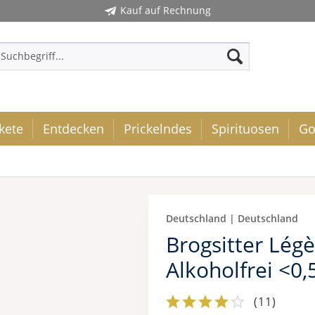
Kauf auf Rechnung
kete
Entdecken
Prickelndes
Spirituosen
Go
Deutschland | Deutschland
Brogsitter Lég
Alkoholfrei <0,
(
11
)