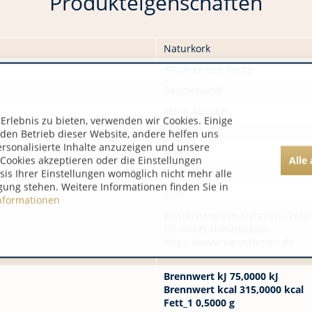
Produkteigenschaften
Naturkork
Alkoholfreier Secco
Deutschland
keine Angabe
rlebnis zu bieten, verwenden wir Cookies. Einige
nen:
 den Betrieb dieser Website, andere helfen uns
ersonalisierte Inhalte anzuzeigen und unsere
0,00
Alle
Cookies akzeptieren oder die Einstellungen
asis Ihrer Einstellungen womöglich nicht mehr alle
0,00
gung stehen. Weitere Informationen finden Sie in
0,00
nformationen
ObstkeltereiVan Nahmen GmbH
DE 46499 Hamminkeln
https://www.vannahmen.de
Brennwert kJ 75,0000 kJ
Brennwert kcal 315,0000 kcal
Fett_1 0,5000 g