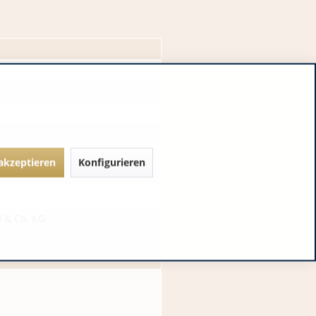
 akzeptieren
Konfigurieren
 & Co. KG