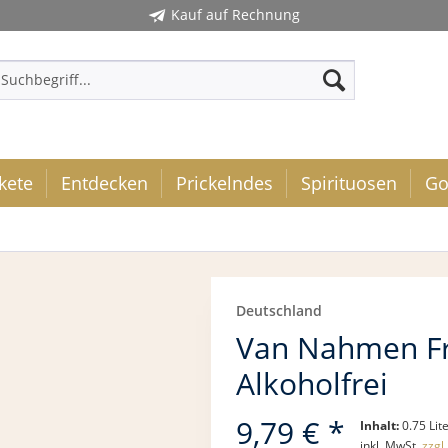
Kauf auf Rechnung
kete
Entdecken
Prickelndes
Spirituosen
Go
Deutschland
Van Nahmen Fr
Alkoholfrei
9,79 € *
Inhalt:
0.75 Lite
inkl. MwSt.
zzgl