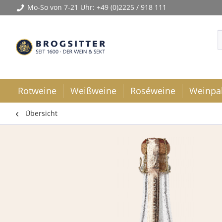
Mo-So von 7-21 Uhr:
+49 (0)2225 / 918 111
Rotweine
Weißweine
Roséweine
Weinpa
Übersicht