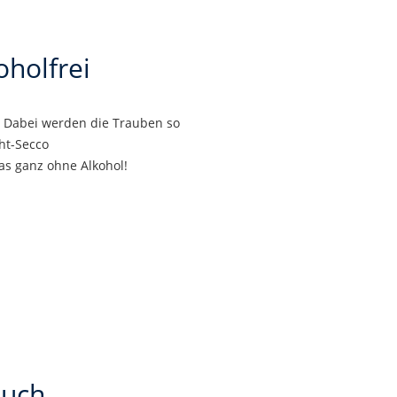
holfrei
t. Dabei werden die Trauben so
ht-Secco
das ganz ohne Alkohol!
auch