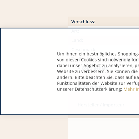
Verschluss:
Art:
Land:
Geschmack:
Um Ihnen ein bestmögliches Shopping-E
Zusätzliche Produktinformatio
von diesen Cookies sind notwendig für
dabei unser Angebot zu analysieren, p
Alkoholgehalt:
Website zu verbessern. Sie können die 
ändern. Bitte beachten Sie, dass auf B
Restzucker:
Funktionalitäten der Website zur Verfü
Säuregehalt:
unserer Datenschutzerklärung:
Mehr I
Hersteller / Importeur: