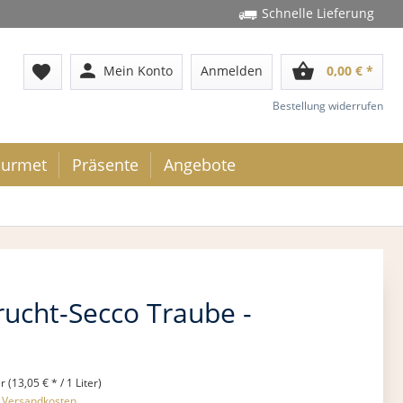
Schnelle Lieferung
person
shopping_basket
favorite
Mein Konto
Anmelden
0,00 € *
Bestellung widerrufen
urmet
Präsente
Angebote
ucht-Secco Traube -
r (13,05 € * / 1 Liter)
. Versandkosten