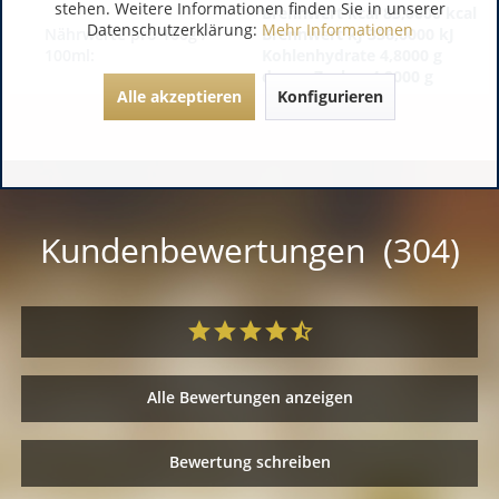
stehen. Weitere Informationen finden Sie in unserer
Brennwert kcal 85,0000 kcal
Datenschutzerklärung:
Mehr Informationen
Nährwerte pro 100g /
Brennwert kJ 356,0000 kJ
100ml:
Kohlenhydrate 4,8000 g
davon Zucker 4,2000 g
Alle akzeptieren
Konfigurieren
Kundenbewertungen (304)
Alle Bewertungen anzeigen
Bewertung schreiben