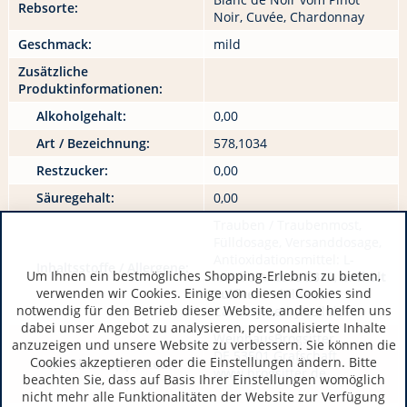
Rebsorte:
Noir, Cuvée, Chardonnay
Geschmack:
mild
Zusätzliche
Produktinformationen:
Alkoholgehalt:
0,00
Art / Bezeichnung:
578,1034
Restzucker:
0,00
Säuregehalt:
0,00
Trauben / Traubenmost,
Fülldosage, Versanddosage,
Antioxidationsmittel: L-
Inhaltsstoffe / Allergene:
Um Ihnen ein bestmögliches Shopping-Erlebnis zu bieten,
Ascorbinsäure E330,
enthält
verwenden wir Cookies. Einige von diesen Cookies sind
Sulfite
, Stabilisator:
notwendig für den Betrieb dieser Website, andere helfen uns
Carboxymethylcellulose
dabei unser Angebot zu analysieren, personalisierte Inhalte
WeinhausBrogsitter
anzuzeigen und unsere Website zu verbessern. Sie können die
DE 53501 Grafschaft
Cookies akzeptieren oder die Einstellungen ändern. Bitte
Hersteller / Importeur:
www.brogsitter.de
beachten Sie, dass auf Basis Ihrer Einstellungen womöglich
nicht mehr alle Funktionalitäten der Website zur Verfügung