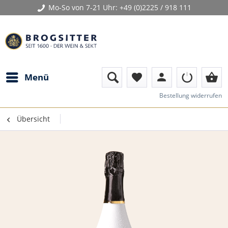
Mo-So von 7-21 Uhr:
+49 (0)2225 / 918 111
person
shopping_basket
Menü
favorite
Bestellung widerrufen
Übersicht