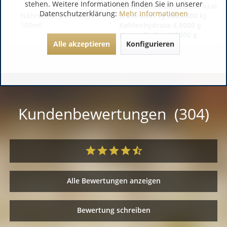
stehen. Weitere Informationen finden Sie in unserer
Brennwert kcal 85,0000 kcal
Datenschutzerklärung:
Mehr Informationen
Nährwerte pro 100g /
Brennwert kJ 356,0000 kJ
100ml:
Kohlenhydrate 4,8000 g
davon Zucker 4,2000 g
Alle akzeptieren
Konfigurieren
Kundenbewertungen (304)
Alle Bewertungen anzeigen
Bewertung schreiben