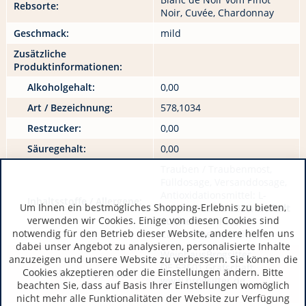
Rebsorte:
Noir, Cuvée, Chardonnay
Geschmack:
mild
Zusätzliche
Produktinformationen:
Alkoholgehalt:
0,00
Art / Bezeichnung:
578,1034
Restzucker:
0,00
Säuregehalt:
0,00
Trauben / Traubenmost,
Fülldosage, Versanddosage,
Antioxidationsmittel: L-
Inhaltsstoffe / Allergene:
Um Ihnen ein bestmögliches Shopping-Erlebnis zu bieten,
Ascorbinsäure E330,
enthält
verwenden wir Cookies. Einige von diesen Cookies sind
Sulfite
, Stabilisator:
notwendig für den Betrieb dieser Website, andere helfen uns
Carboxymethylcellulose
dabei unser Angebot zu analysieren, personalisierte Inhalte
WeinhausBrogsitter
anzuzeigen und unsere Website zu verbessern. Sie können die
DE 53501 Grafschaft
Cookies akzeptieren oder die Einstellungen ändern. Bitte
Hersteller / Importeur:
www.brogsitter.de
beachten Sie, dass auf Basis Ihrer Einstellungen womöglich
nicht mehr alle Funktionalitäten der Website zur Verfügung