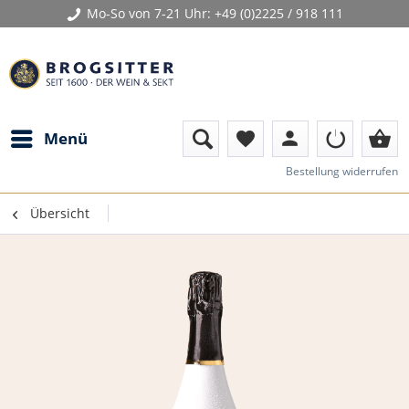
Mo-So von 7-21 Uhr:
+49 (0)2225 / 918 111
person
shopping_basket
Menü
favorite
Bestellung widerrufen
Übersicht