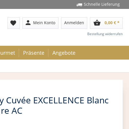
Schnelle Lieferung
person
shopping_basket
favorite
Mein Konto
Anmelden
0,00 € *
Bestellung widerrufen
urmet
Präsente
Angebote
y Cuvée EXCELLENCE Blanc
ire AC