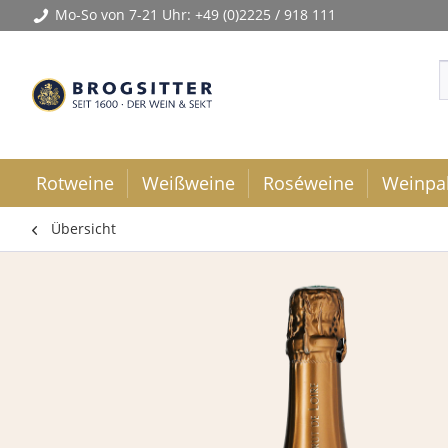
Mo-So von 7-21 Uhr:
+49 (0)2225 / 918 111
Rotweine
Weißweine
Roséweine
Weinpa
Übersicht