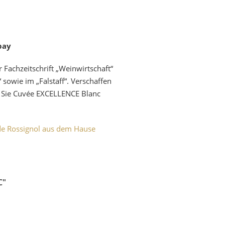
bay
achzeitschrift „Weinwirtschaft“
sowie im „Falstaff“. Verschaffen
 Sie Cuvée EXCELLENCE Blanc
de Rossignol aus dem Hause
C"