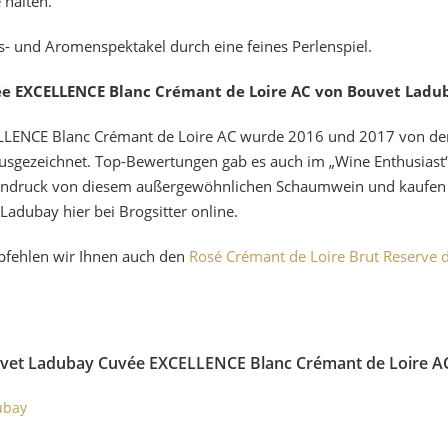
 halten.
 und Aromenspektakel durch eine feines Perlenspiel.
ée EXCELLENCE Blanc Crémant de Loire AC von Bouvet Ladu
LENCE Blanc Crémant de Loire AC wurde 2016 und 2017 von der F
ausgezeichnet. Top-Bewertungen gab es auch im „Wine Enthusiast“ 
n Eindruck von diesem außergewöhnlichen Schaumwein und kaufen
adubay hier bei Brogsitter online.
pfehlen wir Ihnen auch den
Rosé Crémant de Loire Brut Reserve 
uvet Ladubay Cuvée EXCELLENCE Blanc Crémant de Loire A
ubay