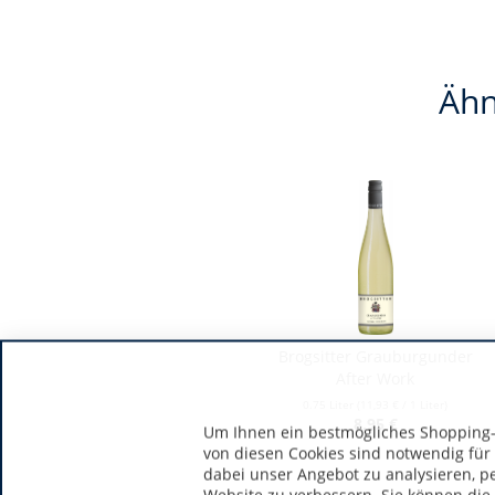
Ähn
Brogsitter Grauburgunder
After Work
0.75 Liter
(11,93 € / 1 Liter)
8,95 €
Um Ihnen ein bestmögliches Shopping-E
von diesen Cookies sind notwendig für
dabei unser Angebot zu analysieren, p