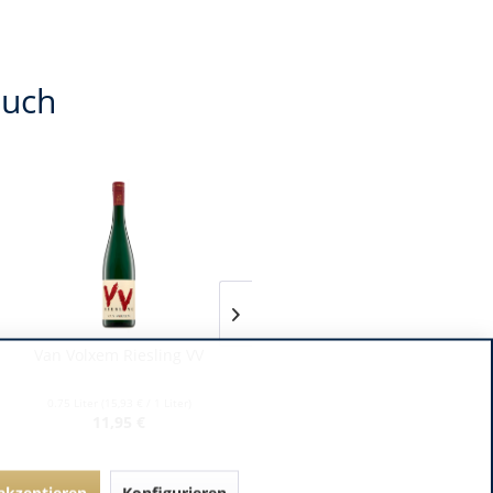
auch
Van Volxem Riesling VV
Franz Keller – Schwarzer
Adler Jedentag...
0.75 Liter
(15,93 € / 1 Liter)
0.75 Liter
(24,80 € / 1 Liter)
11,95 €
18,60 €
 akzeptieren
Konfigurieren