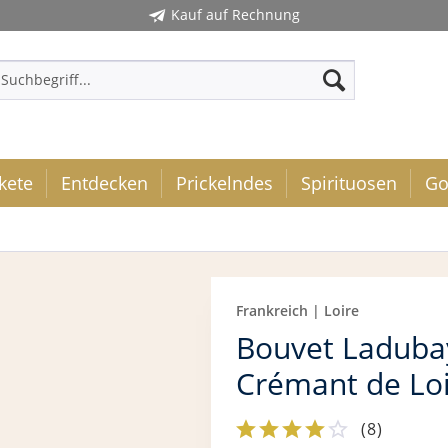
Kauf auf Rechnung
kete
Entdecken
Prickelndes
Spirituosen
Go
Frankreich | Loire
Bouvet Laduba
Crémant de Lo
(
8
)