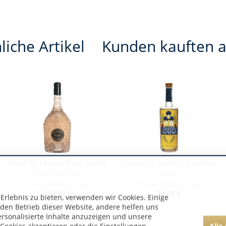
liche Artikel
Kunden kauften 
Muse de Miraval Rosé Grand
L‘Aperitivo Nonino Botanical
Cuvée AC 1,5 L
Drink
1.5 Liter
(179,33 € / 1 Liter)
0.75 Liter
(32,93 € / 1 Liter)
269,00 €
24,70 €
rlebnis zu bieten, verwenden wir Cookies. Einige
 den Betrieb dieser Website, andere helfen uns
ersonalisierte Inhalte anzuzeigen und unsere
Alle