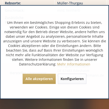
Rebsorte:
Müller-Thurgau
Geschmack:
mild, feinherb
Zusätzliche
Produktinformationen:
Um Ihnen ein bestmögliches Shopping-Erlebnis zu bieten,
verwenden wir Cookies. Einige von diesen Cookies sind
Jahrgang:
2024
notwendig für den Betrieb dieser Website, andere helfen uns
dabei unser Angebot zu analysieren, personalisierte Inhalte
Lagerfähigkeit:
Lagerfähig bis 2024
anzuzeigen und unsere Website zu verbessern. Sie können die
Alkoholgehalt:
0,00
Cookies akzeptieren oder die Einstellungen ändern. Bitte
beachten Sie, dass auf Basis Ihrer Einstellungen womöglich
Restzucker:
0,00
nicht mehr alle Funktionalitäten der Website zur Verfügung
Säuregehalt:
0,00
stehen. Weitere Informationen finden Sie in unserer
Datenschutzerklärung:
Mehr Informationen
WeingutAnselmann
DE 67483 Edesheim
Hersteller / Importeur:
www.weingut-anselmann.de
Alle akzeptieren
Konfigurieren