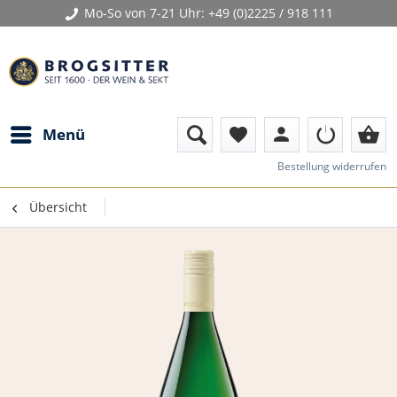
Mo-So von 7-21 Uhr:
+49 (0)2225 / 918 111
person
shopping_basket
Menü
favorite
Bestellung widerrufen
Übersicht