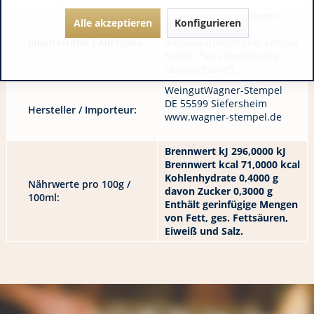
Trauben / Traubenmost,
Alle akzeptieren
Konfigurieren
Saccharose,
Inhaltsstoffe / Allergene:
Antioxidationsmittel: enthält
Sulfite, *aus ökologischer
Landwirtschaft,
WeingutWagner-Stempel
DE 55599 Siefersheim
Hersteller / Importeur:
www.wagner-stempel.de
Brennwert kJ 296,0000 kJ
Brennwert kcal 71,0000 kcal
Kohlenhydrate 0,4000 g
Nährwerte pro 100g /
davon Zucker 0,3000 g
100ml:
Enthält gerinfügige Mengen
von Fett, ges. Fettsäuren,
Eiweiß und Salz.