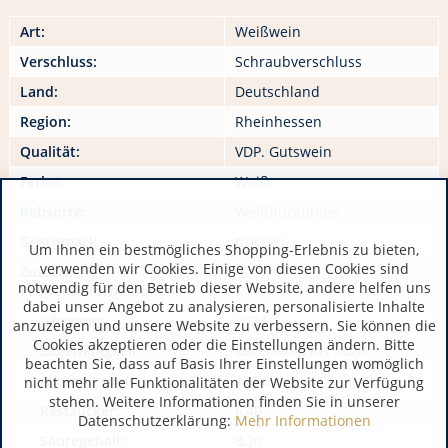
Art:
Weißwein
Verschluss:
Schraubverschluss
Land:
Deutschland
Region:
Rheinhessen
Qualität:
VDP. Gutswein
Farbe:
Weiß
Rebsorte:
Weißburgunder
Geschmack:
trocken
Um Ihnen ein bestmögliches Shopping-Erlebnis zu bieten,
verwenden wir Cookies. Einige von diesen Cookies sind
Zusätzliche
notwendig für den Betrieb dieser Website, andere helfen uns
Produktinformationen:
dabei unser Angebot zu analysieren, personalisierte Inhalte
Jahrgang:
2024
anzuzeigen und unsere Website zu verbessern. Sie können die
Cookies akzeptieren oder die Einstellungen ändern. Bitte
Lagerfähigkeit:
Lagerfähig bis 2028
beachten Sie, dass auf Basis Ihrer Einstellungen womöglich
Alkoholgehalt:
12,50
nicht mehr alle Funktionalitäten der Website zur Verfügung
stehen. Weitere Informationen finden Sie in unserer
Restzucker:
6,40
Datenschutzerklärung:
Mehr Informationen
Säuregehalt:
8,20