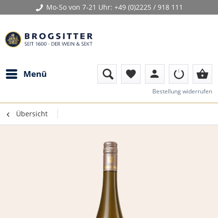
Mo-So von 7-21 Uhr:
+49 (0)2225 / 918 111
person
shopping_basket
Menü
favorite
Bestellung widerrufen
Übersicht