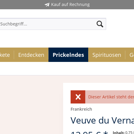
Kauf auf Rechnung
kete
Entdecken
Prickelndes
Spirituosen
G
Dieser Artikel steht de
Frankreich
Veuve du Vern
Inhalt:
0.75 