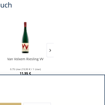
auch
Van Volxem Riesling VV
Franz Keller – Schwarzer
Adler Jedentag...
0.75 Liter
(15,93 € / 1 Liter)
0.75 Liter
(24,80 € / 1 Liter)
11,95 €
18,60 €