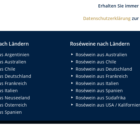
Erhalten Sie immer
Datenschutzerklärung
zur
ach Ländern
Roséweine nach Ländern
s Argentinien
Roséwein aus Australien
s Australien
Roséwein aus Chile
s Chile
Roséwein aus Deutschland
s Deutschland
Roséwein aus Frankreich
s Frankreich
Roséwein aus Italien
 Italien
Roséwein aus Spanien
us Neuseeland
Roséwein aus Südafrika
s Österreich
Roséwein aus USA / Kalifornie
s Spanien