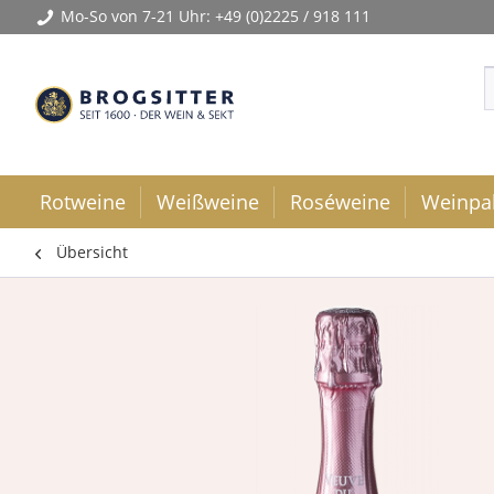
Mo-So von 7-21 Uhr:
+49 (0)2225 / 918 111
Rotweine
Weißweine
Roséweine
Weinpa
Übersicht