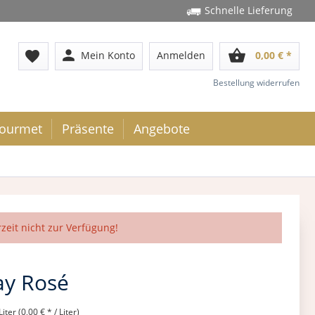
Schnelle Lieferung
person
shopping_basket
favorite
Mein Konto
Anmelden
0,00 € *
Bestellung widerrufen
ourmet
Präsente
Angebote
rzeit nicht zur Verfügung!
ay Rosé
Liter (0,00 € * / Liter)