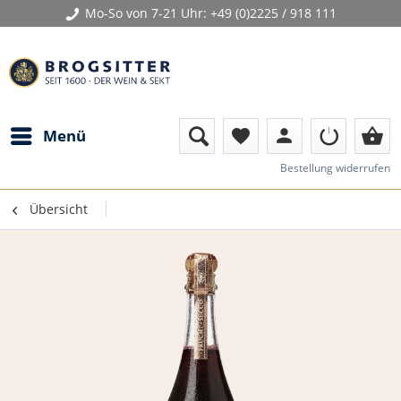
Mo-So von 7-21 Uhr:
+49 (0)2225 / 918 111
person
shopping_basket
Menü
favorite
Bestellung widerrufen
Übersicht