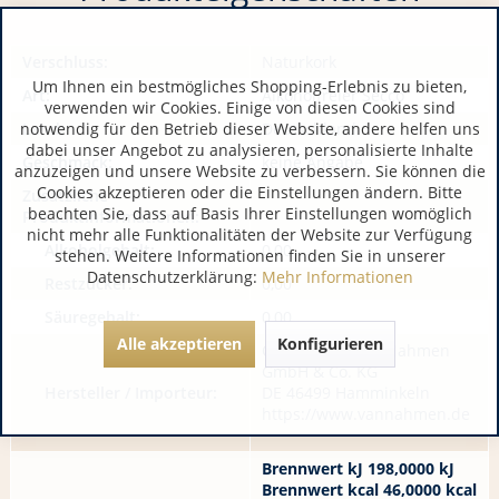
Verschluss:
Naturkork
Um Ihnen ein bestmögliches Shopping-Erlebnis zu bieten,
Art:
Alkoholfreier Secco
verwenden wir Cookies. Einige von diesen Cookies sind
notwendig für den Betrieb dieser Website, andere helfen uns
Land:
Deutschland
dabei unser Angebot zu analysieren, personalisierte Inhalte
Geschmack:
keine Angabe
anzuzeigen und unsere Website zu verbessern. Sie können die
Cookies akzeptieren oder die Einstellungen ändern. Bitte
Zusätzliche
beachten Sie, dass auf Basis Ihrer Einstellungen womöglich
Produktinformationen:
nicht mehr alle Funktionalitäten der Website zur Verfügung
Alkoholgehalt:
0,00
stehen. Weitere Informationen finden Sie in unserer
Datenschutzerklärung:
Mehr Informationen
Restzucker:
0,00
Säuregehalt:
0,00
Alle akzeptieren
Konfigurieren
ObstkeltereiVan Nahmen
GmbH & Co. KG
Hersteller / Importeur:
DE 46499 Hamminkeln
https://www.vannahmen.de
Brennwert kJ 198,0000 kJ
Brennwert kcal 46,0000 kcal