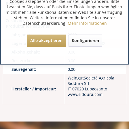
Cookies akzeptieren oder die Einstellungen ändern. Bitte
Rebsorte:
Cannonau
beachten Sie, dass auf Basis Ihrer Einstellungen womöglich
Geschmack:
trocken
nicht mehr alle Funktionalitäten der Website zur Verfügung
stehen. Weitere Informationen finden Sie in unserer
Zusätzliche
Datenschutzerklärung:
Mehr Informationen
Produktinformationen:
Jahrgang:
2020
Alle akzeptieren
Konfigurieren
Lagerfähigkeit:
Lagerfähig bis 2032
Alkoholgehalt:
0,00
Restzucker:
0,00
Säuregehalt:
0,00
WeingutSocietà Agricola
Siddùra Srl
Hersteller / Importeur:
IT 07020 Luogosanto
www.siddura.com