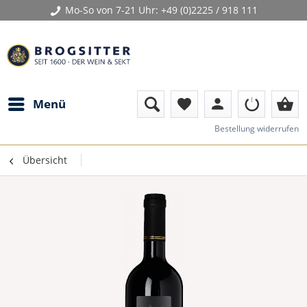
Mo-So von 7-21 Uhr:
+49 (0)2225 / 918 111
person
shopping_basket
Menü
favorite
Bestellung widerrufen
Übersicht