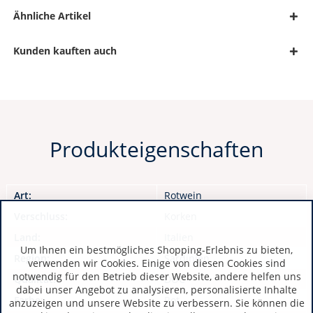
Ähnliche Artikel
Kunden kauften auch
Produkteigenschaften
Art:
Rotwein
Verschluss:
Korken
Land:
Italien
Um Ihnen ein bestmögliches Shopping-Erlebnis zu bieten,
Region:
Sardinien
verwenden wir Cookies. Einige von diesen Cookies sind
notwendig für den Betrieb dieser Website, andere helfen uns
Qualität:
DOC
dabei unser Angebot zu analysieren, personalisierte Inhalte
Farbe:
Rot
anzuzeigen und unsere Website zu verbessern. Sie können die