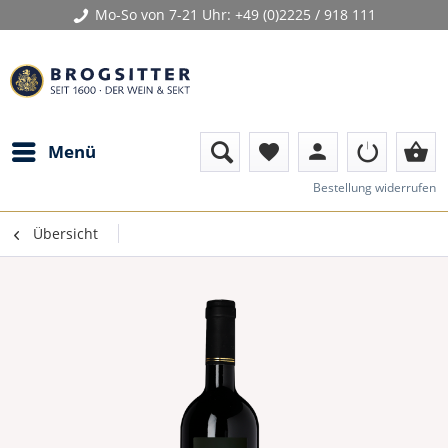
Mo-So von 7-21 Uhr:
+49 (0)2225 / 918 111
person
shopping_basket
Menü
favorite
Bestellung widerrufen
Übersicht