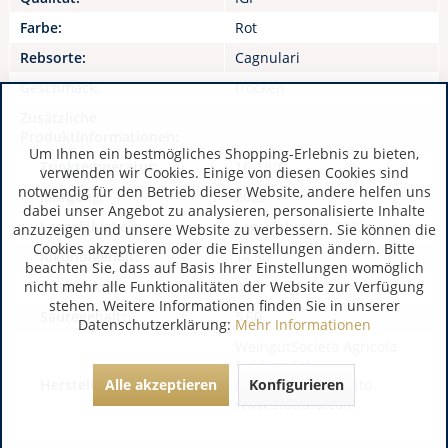
Farbe:
Rot
Rebsorte:
Cagnulari
Geschmack:
trocken
Zusätzliche
Produktinformationen:
Um Ihnen ein bestmögliches Shopping-Erlebnis zu bieten,
Trinktemperatur:
16-18°C
verwenden wir Cookies. Einige von diesen Cookies sind
notwendig für den Betrieb dieser Website, andere helfen uns
Jahrgang:
2022
dabei unser Angebot zu analysieren, personalisierte Inhalte
Lagerfähigkeit:
Lagerfähig bis 2032
anzuzeigen und unsere Website zu verbessern. Sie können die
Cookies akzeptieren oder die Einstellungen ändern. Bitte
Alkoholgehalt:
14,50
beachten Sie, dass auf Basis Ihrer Einstellungen womöglich
nicht mehr alle Funktionalitäten der Website zur Verfügung
Restzucker:
0,50
stehen. Weitere Informationen finden Sie in unserer
Säuregehalt:
5,60
Datenschutzerklärung:
Mehr Informationen
WeingutSocietà Agricola
Siddùra Srl
Alle akzeptieren
Konfigurieren
Hersteller / Importeur:
IT 07020 Luogosanto
www.siddura.com