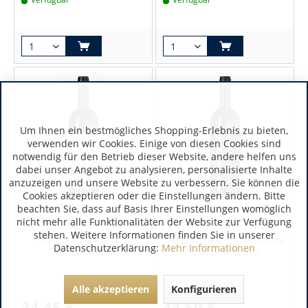
Um Ihnen ein bestmögliches Shopping-Erlebnis zu bieten,
verwenden wir Cookies. Einige von diesen Cookies sind
notwendig für den Betrieb dieser Website, andere helfen uns
dabei unser Angebot zu analysieren, personalisierte Inhalte
anzuzeigen und unsere Website zu verbessern. Sie können die
Cookies akzeptieren oder die Einstellungen ändern. Bitte
Piemont | Italien
Piemont | Italien
beachten Sie, dass auf Basis Ihrer Einstellungen womöglich
nicht mehr alle Funktionalitäten der Website zur Verfügung
stehen. Weitere Informationen finden Sie in unserer
Giacosa Fratelli Barolo
Giacosa Fratelli Barolo „Vigna
Datenschutzerklärung:
Mehr Informationen
"Bussia" DOCG
Mandorlo“ DOCG
Alle akzeptieren
Konfigurieren
34,45 €
44,50 €