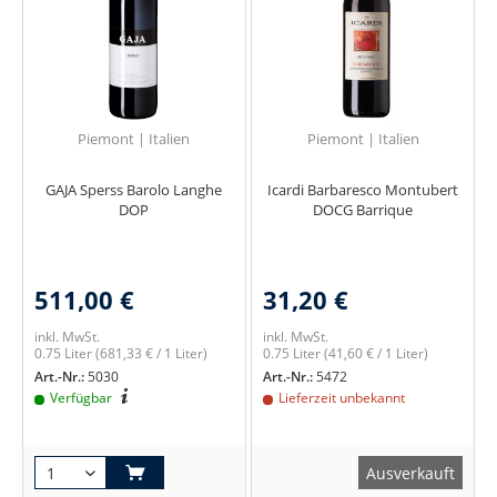
Piemont | Italien
Piemont | Italien
GAJA Sperss Barolo Langhe
Icardi Barbaresco Montubert
DOP
DOCG Barrique
511,00 €
31,20 €
inkl. MwSt.
inkl. MwSt.
0.75 Liter
(681,33 € / 1 Liter)
0.75 Liter
(41,60 € / 1 Liter)
Art.-Nr.:
5030
Art.-Nr.:
5472
Verfügbar
Lieferzeit unbekannt
Ausverkauft