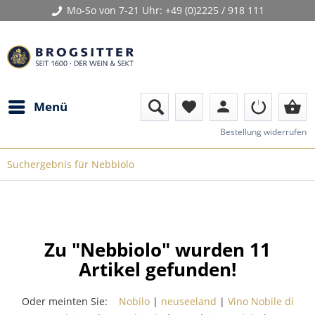
Mo-So von 7-21 Uhr:
+49 (0)2225 / 918 111
person
shopping_basket
Menü
favorite
Bestellung widerrufen
Suchergebnis für Nebbiolo
Zu "Nebbiolo" wurden
11
Artikel gefunden!
Oder meinten Sie:
Nobilo
|
neuseeland
|
Vino Nobile di