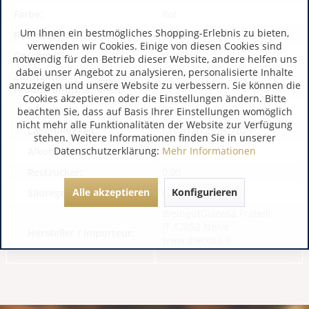
Farbe:
Rot
Um Ihnen ein bestmögliches Shopping-Erlebnis zu bieten,
Rebsorte:
Nebbiolo
verwenden wir Cookies. Einige von diesen Cookies sind
Geschmack:
trocken
notwendig für den Betrieb dieser Website, andere helfen uns
dabei unser Angebot zu analysieren, personalisierte Inhalte
Zusätzliche
anzuzeigen und unsere Website zu verbessern. Sie können die
Produktinformationen:
Cookies akzeptieren oder die Einstellungen ändern. Bitte
Jahrgang:
2014
beachten Sie, dass auf Basis Ihrer Einstellungen womöglich
nicht mehr alle Funktionalitäten der Website zur Verfügung
Lagerfähigkeit:
Lagerfähig bis 2029
stehen. Weitere Informationen finden Sie in unserer
Datenschutzerklärung:
Mehr Informationen
Alkoholgehalt:
0,00
Restzucker:
0,00
Alle akzeptieren
Konfigurieren
Säuregehalt:
0,00
WeingutGiacosa Fratelli
IT 12052 Neive
Hersteller / Importeur:
www.giacosa.it