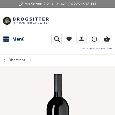
Mo-So von 7-21 Uhr:
+49 (0)2225 / 918 111
person
shopping_basket
Menü
favorite
Bestellung widerrufen
Übersicht