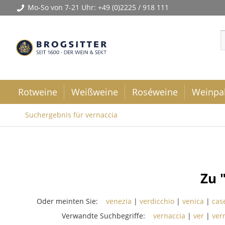
Mo-So von 7-21 Uhr:
+49 (0)2225 / 918 111
Rotweine
Weißweine
Roséweine
Weinpa
Suchergebnis für vernaccia
Zu 
Oder meinten Sie:
venezia
|
verdicchio
|
venica
|
cas
Verwandte Suchbegriffe:
vernaccia
|
ver
|
ver