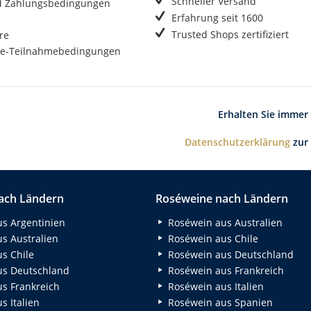
Schneller Versand
d Zahlungsbedingungen
Erfahrung seit 1600
Trusted Shops zertifiziert
re
e-Teilnahmebedingungen
Erhalten Sie immer
Datenschutzerklärung
zur
ach Ländern
Roséweine nach Ländern
s Argentinien
Roséwein aus Australien
s Australien
Roséwein aus Chile
s Chile
Roséwein aus Deutschland
s Deutschland
Roséwein aus Frankreich
s Frankreich
Roséwein aus Italien
 Italien
Roséwein aus Spanien