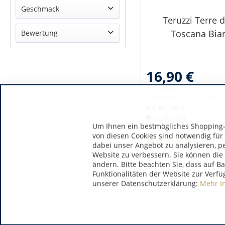
Cuvée
Geschmack
Teruzzi Terre d
Chardonnay
trocken
Toscana Bia
Bewertung
Sauvignon Blanc
Vernaccia
& mehr
& mehr
16,90 €
& mehr
& mehr
inkl. MwSt.
0.75 Liter
(22,53 € / 1 Liter)
Art.-Nr.:
5860
Verfügbar
Um Ihnen ein bestmögliches Shopping-E
von diesen Cookies sind notwendig für
dabei unser Angebot zu analysieren, p
Website zu verbessern. Sie können die 
ändern. Bitte beachten Sie, dass auf B
Funktionalitäten der Website zur Verfü
unserer Datenschutzerklärung:
Mehr I