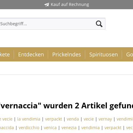
Kauf auf Rechnung
kete
Entdecken
Prickelndes
Spirituosen
Go
"vernaccia" wurden
2
Artikel gefun
e vecie
|
la vendimia
|
verpackt
|
venda
|
vecie
|
vernay
|
vendimi
naccida
|
verdicchio
|
venica
|
venezia
|
vendimia
|
verpackt
|
vec