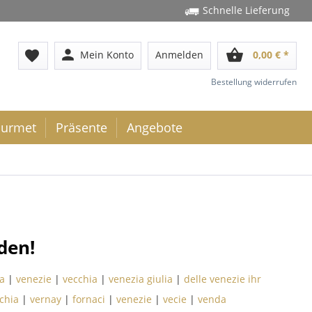
Schnelle Lieferung
person
shopping_basket
favorite
Mein Konto
Anmelden
0,00 € *
Bestellung widerrufen
urmet
Präsente
Angebote
den!
a
|
venezie
|
vecchia
|
venezia giulia
|
delle venezie ihr
chia
|
vernay
|
fornaci
|
venezie
|
vecie
|
venda