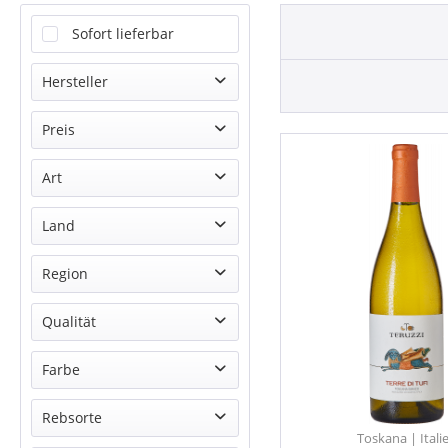
Sofort lieferbar
Hersteller
Teruzzi
Preis
Teruzzi
Art
von
8,95 €
bis
16,90 €
Weißwein
Land
Italien
Region
Toskana
Qualität
Toscana DOCG
Farbe
Toscana IGT
Weiß
Rebsorte
Toskana | Itali