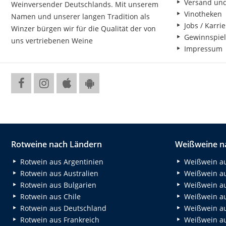
Versand un
Weinversender Deutschlands. Mit unserem
Vinotheken
Namen und unserer langen Tradition als
Jobs / Karrie
Winzer bürgen wir für die Qualität der von
Gewinnspiel
uns vertriebenen Weine
Impressum
Rotweine nach Ländern
Weißweine n
Rotwein aus Argentinien
Weißwein au
Rotwein aus Australien
Weißwein au
Rotwein aus Bulgarien
Weißwein au
Rotwein aus Chile
Weißwein au
Rotwein aus Deutschland
Weißwein au
Rotwein aus Frankreich
Weißwein aus