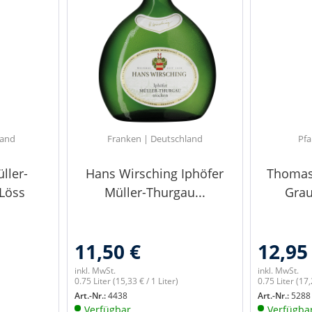
land
Franken | Deutschland
Pfa
ller-
Hans Wirsching Iphöfer
Thomas
Löss
Müller-Thurgau...
Grau
11,50 €
12,95
inkl. MwSt.
inkl. MwSt.
0.75 Liter
(15,33 € / 1 Liter)
0.75 Liter
(17,
Art.-Nr.:
4438
Art.-Nr.:
5288
Verfügbar
Verfügba