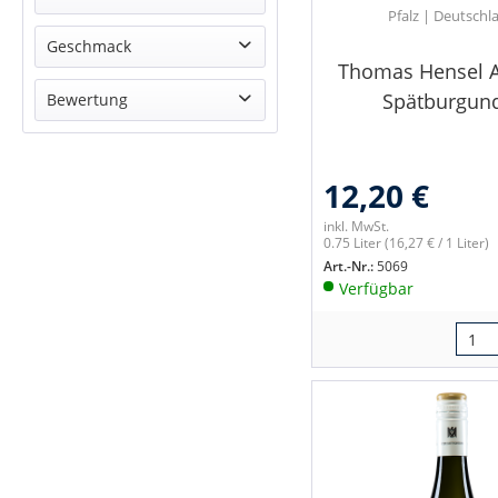
Pfalz | Deutschl
Rot
Cuvée
Geschmack
Thomas Hensel 
Cabernet
trocken
Spätburgun
Bewertung
Chardonnay
keine Angabe
Cabernet Cubin
& mehr
mild
Grauburgunder
& mehr
feinherb
12,20 €
Müller-Thurgau
& mehr
Merlot
& mehr
inkl. MwSt.
0.75 Liter
(16,27 € / 1 Liter)
Spätburgunder
Art.-Nr.:
5069
St. Laurent
Verfügbar
Weißburgunder