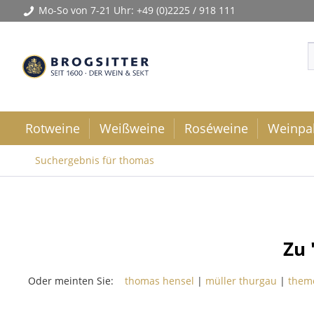
Mo-So von 7-21 Uhr:
+49 (0)2225 / 918 111
Rotweine
Weißweine
Roséweine
Weinpa
Suchergebnis für thomas
Zu
Oder meinten Sie:
thomas hensel
|
müller thurgau
|
them