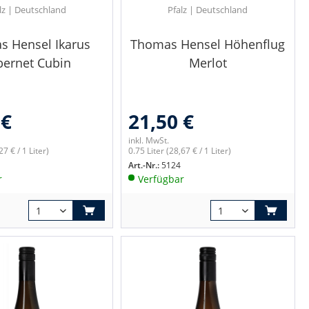
lz | Deutschland
Pfalz | Deutschland
s Hensel Ikarus
Thomas Hensel Höhenflug
bernet Cubin
Merlot
 €
21,50 €
inkl. MwSt.
27 € / 1 Liter)
0.75 Liter
(28,67 € / 1 Liter)
Art.-Nr.:
5124
r
Verfügbar