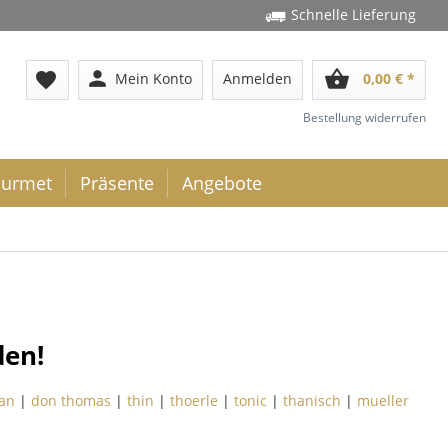
Schnelle Lieferung
person
shopping_basket
favorite
Mein Konto
Anmelden
0,00 € *
Bestellung widerrufen
urmet
Präsente
Angebote
den!
an
|
don thomas
|
thin
|
thoerle
|
tonic
|
thanisch
|
mueller