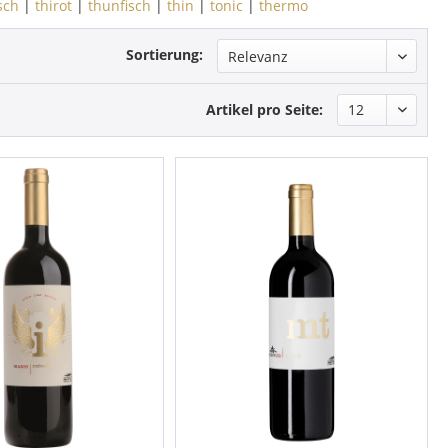
sch
|
thirot
|
thunfisch
|
thin
|
tonic
|
thermo
Sortierung:
Artikel pro Seite: