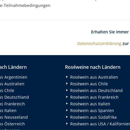
e-Teilnahmebedingungen
Erhalten Sie immer
Datenschutzerklärung
zur
ach Ländern
Roséweine nach Ländern
s Argentinien
Roséwein aus Australien
s Australien
Roséwein aus Chile
s Chile
Roséwein aus Deutschland
s Deutschland
Roséwein aus Frankreich
s Frankreich
Roséwein aus Italien
 Italien
Roséwein aus Spanien
us Neuseeland
Roséwein aus Südafrika
s Österreich
Roséwein aus USA / Kalifornie