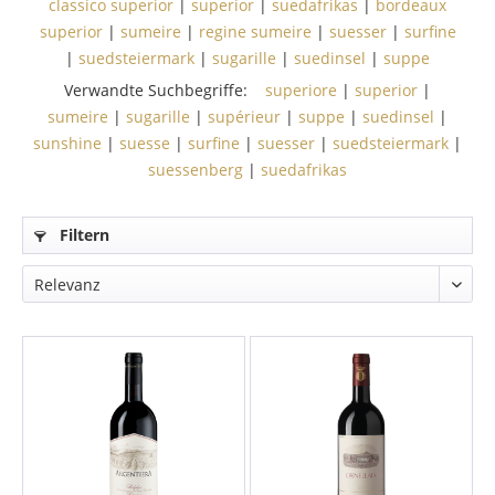
classico superior
|
superior
|
suedafrikas
|
bordeaux
superior
|
sumeire
|
regine sumeire
|
suesser
|
surfine
|
suedsteiermark
|
sugarille
|
suedinsel
|
suppe
Verwandte Suchbegriffe:
superiore
|
superior
|
sumeire
|
sugarille
|
supérieur
|
suppe
|
suedinsel
|
sunshine
|
suesse
|
surfine
|
suesser
|
suedsteiermark
|
suessenberg
|
suedafrikas
Filtern