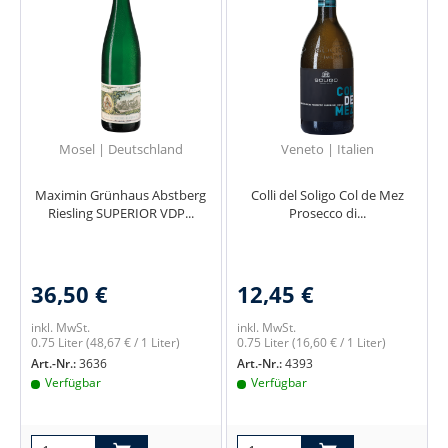
Mosel | Deutschland
Veneto | Italien
Maximin Grünhaus Abstberg
Colli del Soligo Col de Mez
Riesling SUPERIOR VDP...
Prosecco di...
36,50 €
12,45 €
inkl. MwSt.
inkl. MwSt.
0.75 Liter
(48,67 € / 1 Liter)
0.75 Liter
(16,60 € / 1 Liter)
Art.-Nr.:
3636
Art.-Nr.:
4393
Verfügbar
Verfügbar