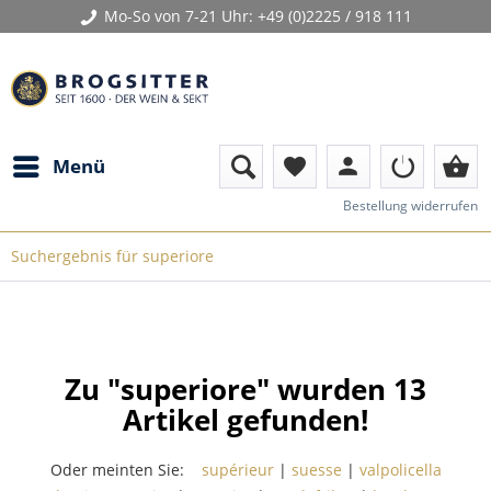
Mo-So von 7-21 Uhr:
+49 (0)2225 / 918 111
person
shopping_basket
Menü
favorite
Bestellung widerrufen
Suchergebnis für superiore
Zu "superiore" wurden
13
Artikel gefunden!
Oder meinten Sie:
supérieur
|
suesse
|
valpolicella