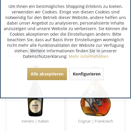
18,75 €
86,50 €
Um Ihnen ein bestmögliches Shopping-Erlebnis zu bieten,
verwenden wir Cookies. Einige von diesen Cookies sind
inkl. MwSt.
inkl. MwSt.
notwendig für den Betrieb dieser Website, andere helfen uns
0.75 Liter
(25,00 € / 1 Liter)
0.75 Liter
(115,33 € / 1 Liter)
dabei unser Angebot zu analysieren, personalisierte Inhalte
Art.-Nr.:
6409
Art.-Nr.:
3621
anzuzeigen und unsere Website zu verbessern. Sie können die
Verfügbar
Verfügbar
Cookies akzeptieren oder die Einstellungen ändern. Bitte
beachten Sie, dass auf Basis Ihrer Einstellungen womöglich
nicht mehr alle Funktionalitäten der Website zur Verfügung
stehen. Weitere Informationen finden Sie in unserer
Datenschutzerklärung:
Mehr Informationen
Alle akzeptieren
Konfigurieren
Veneto | Italien
Cognac | Frankreich