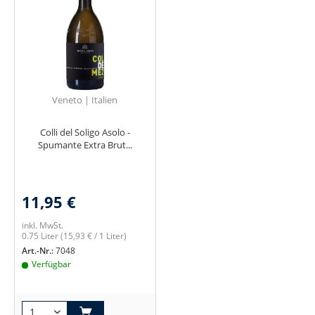
Veneto | Italien
Colli del Soligo Asolo -
Spumante Extra Brut...
11,95 €
inkl. MwSt.
0.75 Liter
(15,93 € / 1 Liter)
Art.-Nr.:
7048
Verfügbar