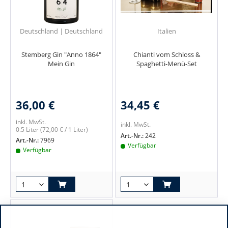
Deutschland | Deutschland
Italien
Stemberg Gin "Anno 1864"
Chianti vom Schloss &
Mein Gin
Spaghetti-Menü-Set
36,00 €
34,45 €
inkl. MwSt.
inkl. MwSt.
0.5 Liter
(72,00 € / 1 Liter)
Art.-Nr.:
242
Art.-Nr.:
7969
Verfügbar
Verfügbar