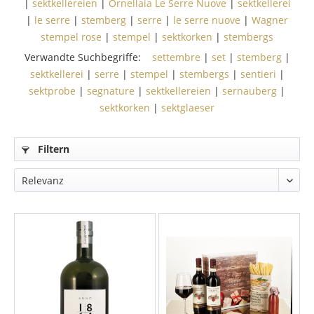
|
sektkellereien
|
Ornellaia Le Serre Nuove
|
sektkellerei
|
le serre
|
stemberg
|
serre
|
le serre nuove
|
Wagner
stempel rose
|
stempel
|
sektkorken
|
stembergs
Verwandte Suchbegriffe:
settembre
|
set
|
stemberg
|
sektkellerei
|
serre
|
stempel
|
stembergs
|
sentieri
|
sektprobe
|
segnature
|
sektkellereien
|
sernauberg
|
sektkorken
|
sektglaeser
Filtern