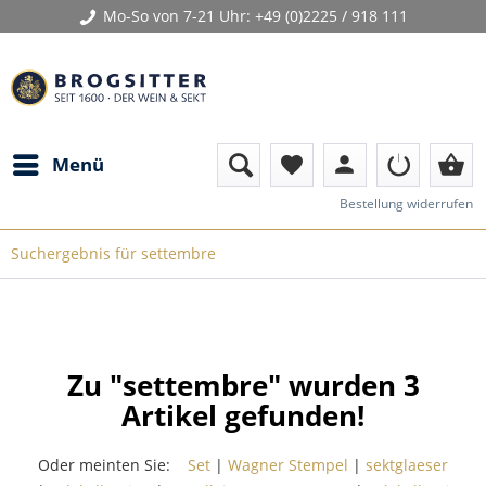
Mo-So von 7-21 Uhr:
+49 (0)2225 / 918 111
person
shopping_basket
Menü
favorite
Bestellung widerrufen
Suchergebnis für settembre
Zu "settembre" wurden
3
Artikel gefunden!
Oder meinten Sie:
Set
|
Wagner Stempel
|
sektglaeser