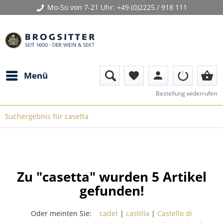
Mo-So von 7-21 Uhr:
+49 (0)2225 / 918 111
person
shopping_basket
Menü
favorite
Bestellung widerrufen
Suchergebnis für casetta
Zu "casetta" wurden
5
Artikel
gefunden!
Oder meinten Sie:
cadet
|
castilla
|
Castello di