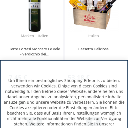
Marken | Italien
Italien
Terre Cortesi Moncaro Le Vele
Cassetta Deliciosa
- Verdicchio dei...
7,45 €
53,18 €
Um Ihnen ein bestmögliches Shopping-Erlebnis zu bieten,
verwenden wir Cookies. Einige von diesen Cookies sind
inkl. MwSt.
inkl. MwSt.
notwendig für den Betrieb dieser Website, andere helfen uns
0.75 Liter
(9,93 € / 1 Liter)
Art.-Nr.:
004
dabei unser Angebot zu analysieren, personalisierte Inhalte
Art.-Nr.:
4619
Verfügbar
anzuzeigen und unsere Website zu verbessern. Sie können die
Verfügbar
Cookies akzeptieren oder die Einstellungen ändern. Bitte
beachten Sie, dass auf Basis Ihrer Einstellungen womöglich
nicht mehr alle Funktionalitäten der Website zur Verfügung
stehen. Weitere Informationen finden Sie in unserer