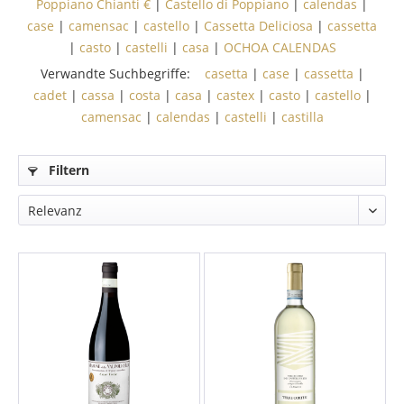
Poppiano Chianti €
|
Castello di Poppiano
|
calendas
|
case
|
camensac
|
castello
|
Cassetta Deliciosa
|
cassetta
|
casto
|
castelli
|
casa
|
OCHOA CALENDAS
Verwandte Suchbegriffe:
casetta
|
case
|
cassetta
|
cadet
|
cassa
|
costa
|
casa
|
castex
|
casto
|
castello
|
camensac
|
calendas
|
castelli
|
castilla
Filtern