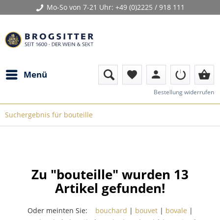
Mo-So von 7-21 Uhr:
+49 (0)2225 / 918 111
person
shopping_basket
Menü
favorite
Bestellung widerrufen
Suchergebnis für bouteille
Zu "bouteille" wurden
13
Artikel gefunden!
Oder meinten Sie:
bouchard
|
bouvet
|
bovale
|