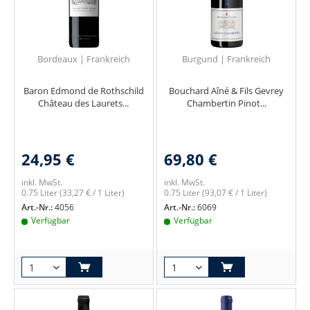
Bordeaux | Frankreich
Burgund | Frankreich
Baron Edmond de Rothschild
Bouchard Aîné & Fils Gevrey
Château des Laurets...
Chambertin Pinot...
24,95 €
69,80 €
inkl. MwSt.
inkl. MwSt.
0.75 Liter
(33,27 € / 1 Liter)
0.75 Liter
(93,07 € / 1 Liter)
Art.-Nr.:
4056
Art.-Nr.:
6069
Verfügbar
Verfügbar