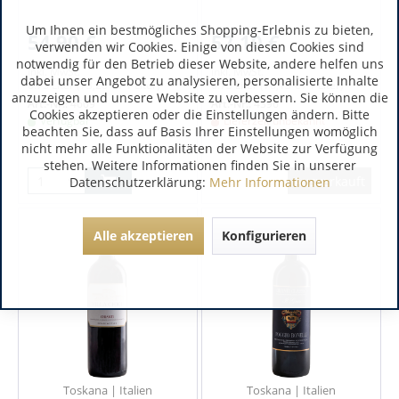
Um Ihnen ein bestmögliches Shopping-Erlebnis zu bieten,
54,90 €
57,10 €
verwenden wir Cookies. Einige von diesen Cookies sind
notwendig für den Betrieb dieser Website, andere helfen uns
inkl. MwSt.
inkl. MwSt.
dabei unser Angebot zu analysieren, personalisierte Inhalte
0.75 Liter
(73,20 € / 1 Liter)
0.75 Liter
(76,13 € / 1 Liter)
anzuzeigen und unsere Website zu verbessern. Sie können die
Art.-Nr.:
4609
Art.-Nr.:
4396
Cookies akzeptieren oder die Einstellungen ändern. Bitte
Verfügbar
Lieferzeit unbekannt
beachten Sie, dass auf Basis Ihrer Einstellungen womöglich
nicht mehr alle Funktionalitäten der Website zur Verfügung
stehen. Weitere Informationen finden Sie in unserer
Ausverkauft
Datenschutzerklärung:
Mehr Informationen
Alle akzeptieren
Konfigurieren
Toskana | Italien
Toskana | Italien