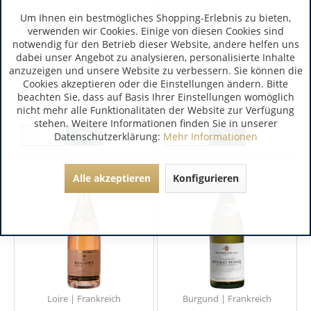
Um Ihnen ein bestmögliches Shopping-Erlebnis zu bieten,
18,80 €
14,95 €
verwenden wir Cookies. Einige von diesen Cookies sind
notwendig für den Betrieb dieser Website, andere helfen uns
inkl. MwSt.
inkl. MwSt.
dabei unser Angebot zu analysieren, personalisierte Inhalte
0.75 Liter
(25,07 € / 1 Liter)
0.75 Liter
(19,93 € / 1 Liter)
anzuzeigen und unsere Website zu verbessern. Sie können die
Art.-Nr.:
6571
Art.-Nr.:
5666
Cookies akzeptieren oder die Einstellungen ändern. Bitte
Verfügbar
Verfügbar
beachten Sie, dass auf Basis Ihrer Einstellungen womöglich
nicht mehr alle Funktionalitäten der Website zur Verfügung
stehen. Weitere Informationen finden Sie in unserer
Datenschutzerklärung:
Mehr Informationen
Alle akzeptieren
Konfigurieren
Loire | Frankreich
Burgund | Frankreich