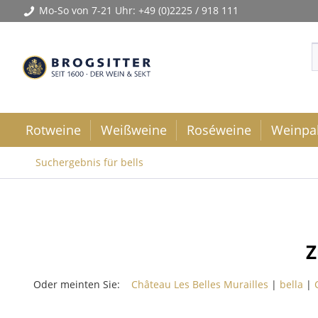
Mo-So von 7-21 Uhr:
+49 (0)2225 / 918 111
Rotweine
Weißweine
Roséweine
Weinpa
Suchergebnis für bells
Z
Oder meinten Sie:
Château Les Belles Murailles
|
bella
|