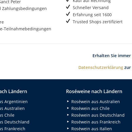
Kauf auf Rechnung
anct Peter
Schneller Versand
d Zahlungsbedingungen
Erfahrung seit 1600
Trusted Shops zertifiziert
re
e-Teilnahmebedingungen
Erhalten Sie immer
Datenschutzerklärung
zur
ach Ländern
Roséweine nach Ländern
s Argentinien
Roséwein aus Australien
s Australien
Roséwein aus Chile
s Chile
Roséwein aus Deutschland
s Deutschland
Roséwein aus Frankreich
s Frankreich
Roséwein aus Italien