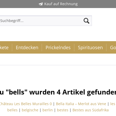
Kauf auf Rechnung
kete
Entdecken
Prickelndes
Spirituosen
Go
u "bells" wurden
4
Artikel gefunde
Château Les Belles Murailles 0
|
Bella Italia – Merlot aus Vene
|
les
belles
|
belgische
|
berlin
|
bestes
|
Bestes aus Südafrika