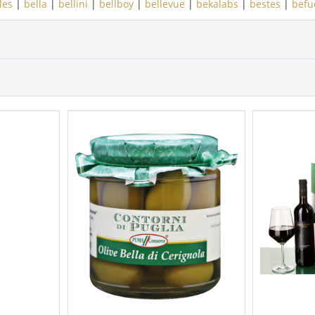
les
|
bella
|
bellini
|
bellboy
|
bellevue
|
bekalabs
|
bestes
|
befue