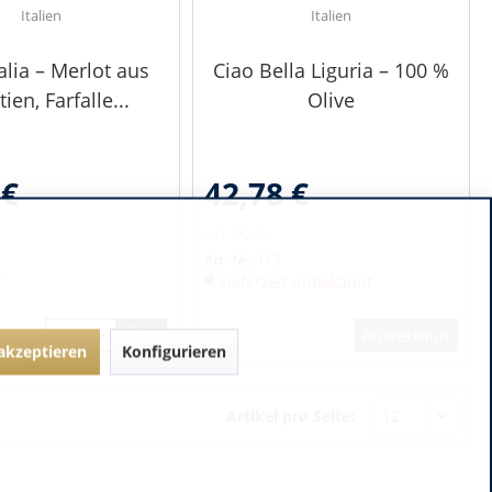
Italien
Italien
talia – Merlot aus
Ciao Bella Liguria – 100 %
ien, Farfalle...
Olive
 €
42,78 €
inkl. MwSt.
Art.-Nr.:
113
r
Lieferzeit unbekannt
Ausverkauft
 akzeptieren
Konfigurieren
Artikel pro Seite: