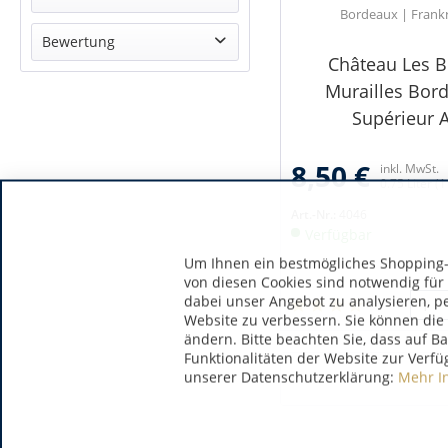
Bordeaux | Frank
Cabernet
trocken
Bewertung
Cabernet Franc
Château Les B
keine Angabe
Malbec
& mehr
Murailles Bor
Merlot
& mehr
Supérieur 
Petit Verdot
& mehr
& mehr
8,50 €
inkl. MwSt.
0.75 Liter
(1
Art.-Nr.:
4046
Verfügbar
Um Ihnen ein bestmögliches Shopping-E
von diesen Cookies sind notwendig für
dabei unser Angebot zu analysieren, p
Website zu verbessern. Sie können die 
ändern. Bitte beachten Sie, dass auf B
Funktionalitäten der Website zur Verfü
unserer Datenschutzerklärung:
Mehr I