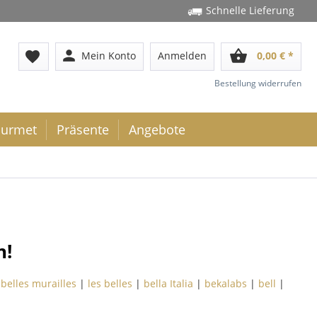
Schnelle Lieferung
person
shopping_basket
favorite
Mein Konto
Anmelden
0,00 € *
Bestellung widerrufen
urmet
Präsente
Angebote
n!
 belles murailles
|
les belles
|
bella Italia
|
bekalabs
|
bell
|