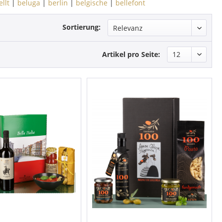
llt
|
beluga
|
berlin
|
belgische
|
bellefont
Sortierung:
Artikel pro Seite: