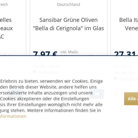
reich
Deutschland
elles
Sansibar Grüne Oliven
Bella I
deaux
"Bella di Cerignola" im Glas
Venet
AC
7,97 €
27,31
inkl. MwSt.
1,33 € / 1 Liter)
0.28 Kilogramm
(28,46 € / 1 Kilogramm)
Art.-Nr.:
200292
inkl. MwSt.
Verfügbar
Art.-Nr.:
248
Verfügba
rlebnis zu bieten, verwenden wir Cookies. Einige
 den Betrieb dieser Website, andere helfen uns
ersonalisierte Inhalte anzuzeigen und unsere
Alle
Cookies akzeptieren oder die Einstellungen
asis Ihrer Einstellungen womöglich nicht mehr alle
gung stehen. Weitere Informationen finden Sie in
nformationen