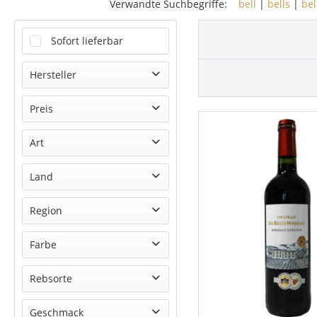
Verwandte Suchbegriffe:
bell
|
bells
|
bel
Sofort lieferbar
Hersteller
Château Les Belles Murailles
Preis
Präsentzusammenstellung
Art
Sansibar
von
7,97 €
bis
42,78 €
Präsent
Land
Antipasti
Deutschland
Region
Rotwein
Frankreich
Bordeaux
Farbe
Italien
Rot
Rebsorte
Cuvée
Geschmack