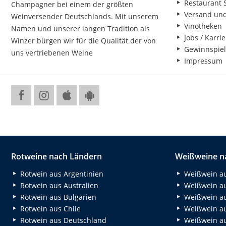
Restaurant S
Champagner bei einem der größten
Versand un
Weinversender Deutschlands. Mit unserem
Vinotheken
Namen und unserer langen Tradition als
Jobs / Karrie
Winzer bürgen wir für die Qualität der von
Gewinnspiel
uns vertriebenen Weine
Impressum
Rotweine nach Ländern
Weißweine n
Rotwein aus Argentinien
Weißwein au
Rotwein aus Australien
Weißwein au
Rotwein aus Bulgarien
Weißwein au
Rotwein aus Chile
Weißwein au
Rotwein aus Deutschland
Weißwein au