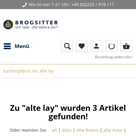
Mo-So von 7-21 Uhr:
+49 (0)2225 / 918 111
person
shopping_basket
Menü
favorite
Bestellung widerrufen
Suchergebnis für alte lay
Zu "alte lay" wurden
3
Artikel
gefunden!
Oder meinten Sie:
alt
|
altes
|
Alte Reben
|
alte Rebe
|