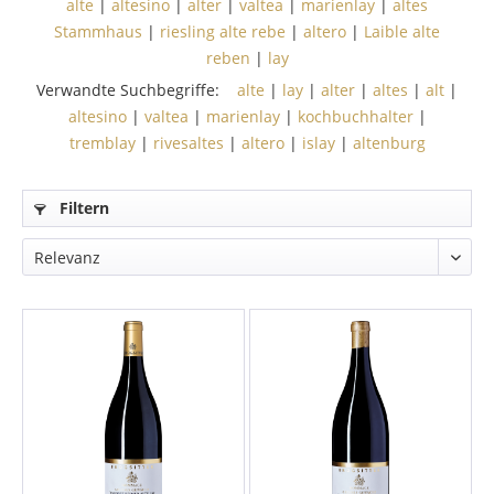
alte
|
altesino
|
alter
|
valtea
|
marienlay
|
altes
Stammhaus
|
riesling alte rebe
|
altero
|
Laible alte
reben
|
lay
Verwandte Suchbegriffe:
alte
|
lay
|
alter
|
altes
|
alt
|
altesino
|
valtea
|
marienlay
|
kochbuchhalter
|
tremblay
|
rivesaltes
|
altero
|
islay
|
altenburg
Filtern