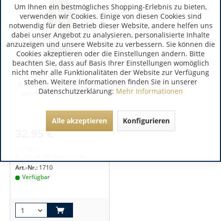
Um Ihnen ein bestmögliches Shopping-Erlebnis zu bieten,
verwenden wir Cookies. Einige von diesen Cookies sind
notwendig für den Betrieb dieser Website, andere helfen uns
dabei unser Angebot zu analysieren, personalisierte Inhalte
anzuzeigen und unsere Website zu verbessern. Sie können die
Cookies akzeptieren oder die Einstellungen ändern. Bitte
Ahr | Deutschland
beachten Sie, dass auf Basis Ihrer Einstellungen womöglich
nicht mehr alle Funktionalitäten der Website zur Verfügung
stehen. Weitere Informationen finden Sie in unserer
Brogsitter Hommage Großes
Datenschutzerklärung:
Mehr Informationen
Gewächs Walporzheimer...
Alle akzeptieren
Konfigurieren
32,95 €
inkl. MwSt.
0.75 Liter
(43,93 € / 1 Liter)
Art.-Nr.:
1710
Verfügbar