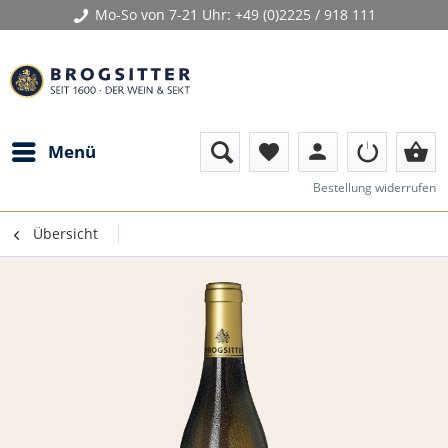
Mo-So von 7-21 Uhr:
+49 (0)2225 / 918 111
person
shopping_basket
Menü
favorite
Bestellung widerrufen
Übersicht