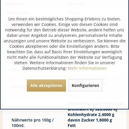
Rebsorte:
Riesling
Geschmack:
trocken
Um Ihnen ein bestmögliches Shopping-Erlebnis zu bieten,
Zusätzliche
verwenden wir Cookies. Einige von diesen Cookies sind
Produktinformationen:
notwendig für den Betrieb dieser Website, andere helfen uns
dabei unser Angebot zu analysieren, personalisierte Inhalte
Jahrgang:
2023
anzuzeigen und unsere Website zu verbessern. Sie können die
Lagerfähigkeit:
Lagerfähig bis 2031
Cookies akzeptieren oder die Einstellungen ändern. Bitte
beachten Sie, dass auf Basis Ihrer Einstellungen womöglich
Alkoholgehalt:
0,00
nicht mehr alle Funktionalitäten der Website zur Verfügung
Restzucker:
0,00
stehen. Weitere Informationen finden Sie in unserer
Datenschutzerklärung:
Mehr Informationen
Säuregehalt:
0,00
WeinhausBrogsitter
DE 53501 Grafschaft
Alle akzeptieren
Konfigurieren
Hersteller / Importeur:
www.brogsitter.de
Brennwert kcal 78,0000 kcal
Brennwert kJ 326,0000 kJ
Kohlenhydrate 2,4000 g
Nährwerte pro 100g /
davon Zucker 1,8000 g
100ml:
Fett