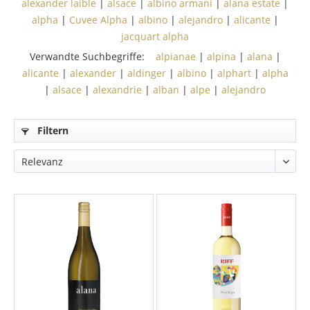
alexander laible
|
alsace
|
albino armani
|
alana estate
|
alpha
|
Cuvee Alpha
|
albino
|
alejandro
|
alicante
|
jacquart alpha
Verwandte Suchbegriffe:
alpianae
|
alpina
|
alana
|
alicante
|
alexander
|
aldinger
|
albino
|
alphart
|
alpha
|
alsace
|
alexandrie
|
alban
|
alpe
|
alejandro
Filtern