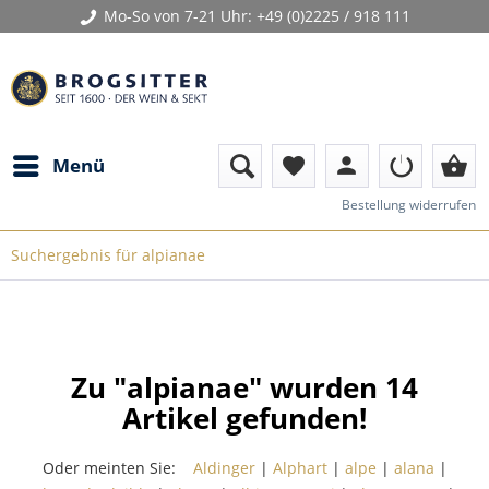
Mo-So von 7-21 Uhr:
+49 (0)2225 / 918 111
person
shopping_basket
Menü
favorite
Bestellung widerrufen
Suchergebnis für alpianae
Zu "alpianae" wurden
14
Artikel gefunden!
Oder meinten Sie:
Aldinger
|
Alphart
|
alpe
|
alana
|