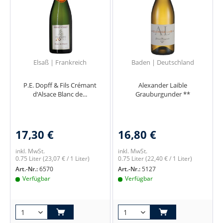
Elsaß | Frankreich
Baden | Deutschland
P.E. Dopff & Fils Crémant
Alexander Laible
d‘Alsace Blanc de...
Grauburgunder **
17,30 €
16,80 €
inkl. MwSt.
inkl. MwSt.
0.75 Liter
(23,07 € / 1 Liter)
0.75 Liter
(22,40 € / 1 Liter)
Art.-Nr.:
6570
Art.-Nr.:
5127
Verfügbar
Verfügbar