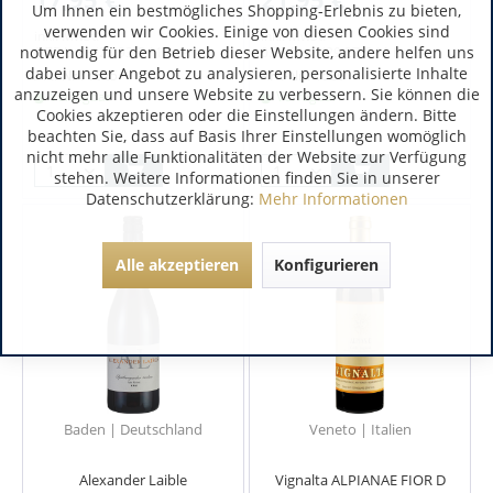
Um Ihnen ein bestmögliches Shopping-Erlebnis zu bieten,
verwenden wir Cookies. Einige von diesen Cookies sind
inkl. MwSt.
inkl. MwSt.
notwendig für den Betrieb dieser Website, andere helfen uns
0.75 Liter
(23,93 € / 1 Liter)
0.75 Liter
(29,27 € / 1 Liter)
dabei unser Angebot zu analysieren, personalisierte Inhalte
Art.-Nr.:
6625
Art.-Nr.:
6626
anzuzeigen und unsere Website zu verbessern. Sie können die
Verfügbar
Verfügbar
Cookies akzeptieren oder die Einstellungen ändern. Bitte
beachten Sie, dass auf Basis Ihrer Einstellungen womöglich
nicht mehr alle Funktionalitäten der Website zur Verfügung
stehen. Weitere Informationen finden Sie in unserer
Datenschutzerklärung:
Mehr Informationen
Alle akzeptieren
Konfigurieren
Baden | Deutschland
Veneto | Italien
Alexander Laible
Vignalta ALPIANAE FIOR D