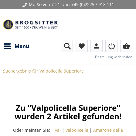
Mo-So von 7-21 Uhr:
+49 (0)2225 / 918 111
person
shopping_basket
Menü
favorite
Bestellung widerrufen
Suchergebnis für Valpolicella Superiore
Zu "Valpolicella Superiore"
wurden
2
Artikel gefunden!
Oder meinten Sie:
val
|
valpolicella
|
Amarone della