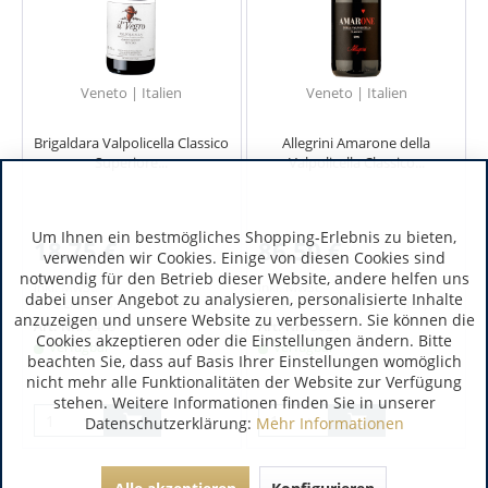
Veneto | Italien
Veneto | Italien
Brigaldara Valpolicella Classico
Allegrini Amarone della
Superiore...
Valpolicella Classico...
Um Ihnen ein bestmögliches Shopping-Erlebnis zu bieten,
18,75 €
86,50 €
verwenden wir Cookies. Einige von diesen Cookies sind
notwendig für den Betrieb dieser Website, andere helfen uns
inkl. MwSt.
inkl. MwSt.
dabei unser Angebot zu analysieren, personalisierte Inhalte
0.75 Liter
(25,00 € / 1 Liter)
0.75 Liter
(115,33 € / 1 Liter)
anzuzeigen und unsere Website zu verbessern. Sie können die
Art.-Nr.:
6409
Art.-Nr.:
3621
Cookies akzeptieren oder die Einstellungen ändern. Bitte
Verfügbar
Verfügbar
beachten Sie, dass auf Basis Ihrer Einstellungen womöglich
nicht mehr alle Funktionalitäten der Website zur Verfügung
stehen. Weitere Informationen finden Sie in unserer
Datenschutzerklärung:
Mehr Informationen