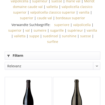
valpolicella
|
supérieur
|
suesse
|
marie val
|
Merlot
domaine caude val
|
valletta
|
valpolicella classico
superior
|
valpolicella classico superior
|
vanilla
|
superior
|
caude val
|
bordeaux superior
Verwandte Suchbegriffe:
superiore
|
valpolicella
|
superior
|
val
|
sumeire
|
sugarille
|
supérieur
|
vanilla
|
valletta
|
suppe
|
suedinsel
|
sunshine
|
suesse
|
surfine
Filtern