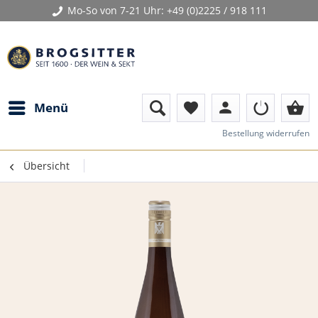
Mo-So von 7-21 Uhr:
+49 (0)2225 / 918 111
person
shopping_basket
Menü
favorite
Bestellung widerrufen
Übersicht