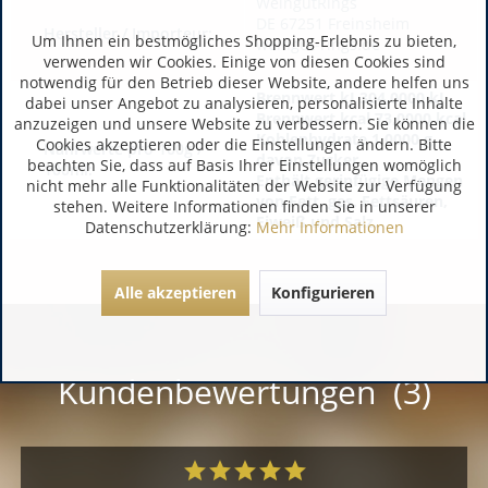
WeingutRings
DE 67251 Freinsheim
Hersteller / Importeur:
Um Ihnen ein bestmögliches Shopping-Erlebnis zu bieten,
weingut-rings.de
verwenden wir Cookies. Einige von diesen Cookies sind
notwendig für den Betrieb dieser Website, andere helfen uns
Brennwert kJ 304,0000 kJ
dabei unser Angebot zu analysieren, personalisierte Inhalte
Brennwert kcal 73,0000 kcal
anzuzeigen und unsere Website zu verbessern. Sie können die
Kohlenhydrate 1,0000 g
Cookies akzeptieren oder die Einstellungen ändern. Bitte
Nährwerte pro 100g /
davon Zucker
beachten Sie, dass auf Basis Ihrer Einstellungen womöglich
100ml:
Enthält gerinfügige Mengen
nicht mehr alle Funktionalitäten der Website zur Verfügung
von Fett, ges. Fettsäuren,
stehen. Weitere Informationen finden Sie in unserer
Eiweiß und Salz.
Datenschutzerklärung:
Mehr Informationen
Alle akzeptieren
Konfigurieren
Kundenbewertungen (3)