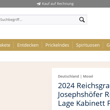
Kauf auf Rechnung
akete
Entdecken
Prickelndes
Spirituosen
G
Deutschland | Mosel
2024 Reichsgra
Josephshöfer 
Lage Kabinett 