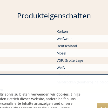
Produkteigenschaften
Korken
Weißwein
Deutschland
Mosel
VDP. Große Lage
Weiß
Riesling
halbtrocken (feinherb), halbtro
nen:
rlebnis zu bieten, verwenden wir Cookies. Einige
8-10°C
 den Betrieb dieser Website, andere helfen uns
ersonalisierte Inhalte anzuzeigen und unsere
2024
Alle