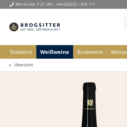
Mo-So von 7-21 Uhr:
+49 (0)2225 / 918 111
Rotweine
Weißweine
Roséweine
Weinp
Übersicht