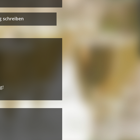
 schreiben
g!