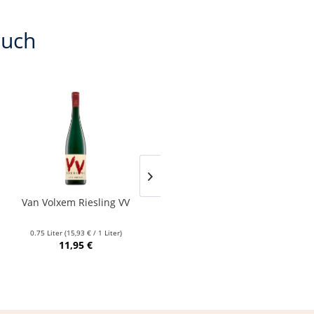
auch
Van Volxem Riesling VV
Franz Keller – Schwarzer
Adler Jedentag...
0.75 Liter
(15,93 € / 1 Liter)
0.75 Liter
(24,80 € / 1 Liter)
11,95 €
18,60 €