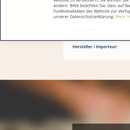
Website zu verbessern. Sie können die 
Lagerfähigkeit:
ändern. Bitte beachten Sie, dass auf B
Funktionalitäten der Website zur Verfü
Alkoholgehalt:
unserer Datenschutzerklärung:
Mehr I
Restzucker:
Säuregehalt:
Hersteller / Importeur: