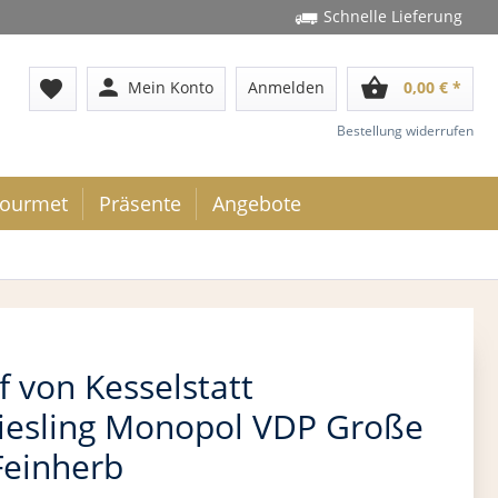
Schnelle Lieferung
person
shopping_basket
favorite
Mein Konto
Anmelden
0,00 € *
Bestellung widerrufen
ourmet
Präsente
Angebote
f von Kesselstatt
Riesling Monopol VDP Große
Feinherb