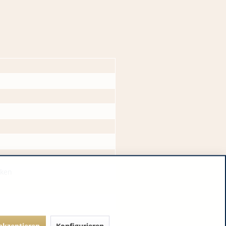
cken
 akzeptieren
Konfigurieren