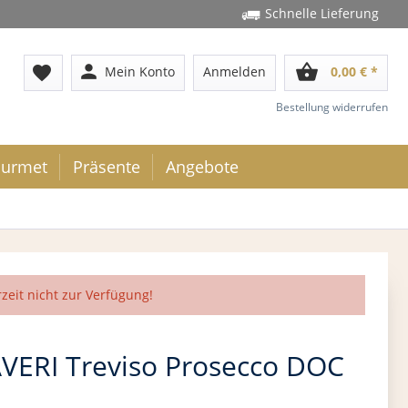
Schnelle Lieferung
person
shopping_basket
favorite
Mein Konto
Anmelden
0,00 € *
Bestellung widerrufen
urmet
Präsente
Angebote
rzeit nicht zur Verfügung!
VERI Treviso Prosecco DOC