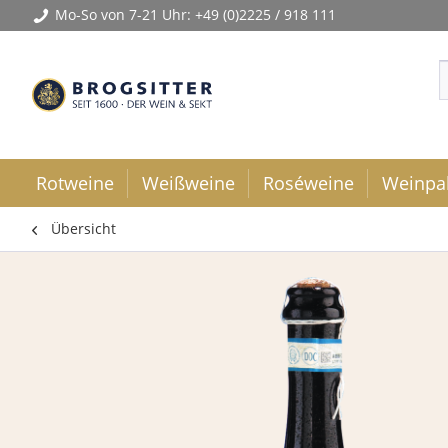
Mo-So von 7-21 Uhr:
+49 (0)2225 / 918 111
Rotweine
Weißweine
Roséweine
Weinpa
Übersicht