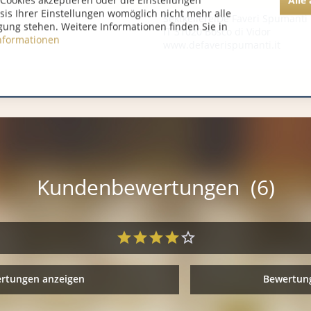
Cookies akzeptieren oder die Einstellungen
asis Ihrer Einstellungen womöglich nicht mehr alle
SektkellereiDe Faveri Spumanti
gung stehen. Weitere Informationen finden Sie in
IT 31020 Bosco di Vidor
nformationen
www.defaverispumanti.it
Kundenbewertungen (6)
ertungen anzeigen
Bewertung