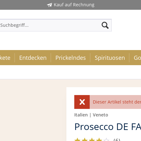
Kauf auf Rechnung
kete
Entdecken
Prickelndes
Spirituosen
Go
Dieser Artikel steht de
Italien | Veneto
Prosecco DE FA
(
6
)