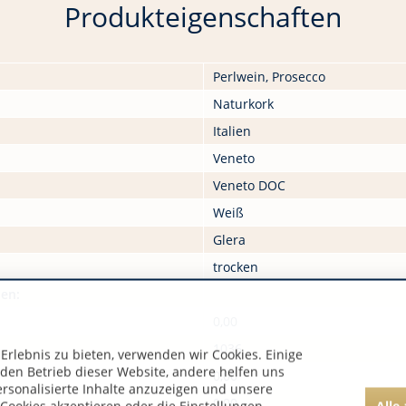
Produkteigenschaften
Perlwein, Prosecco
Naturkork
Italien
Veneto
Veneto DOC
Weiß
Glera
trocken
nen:
0,00
1036
rlebnis zu bieten, verwenden wir Cookies. Einige
 den Betrieb dieser Website, andere helfen uns
0,00
ersonalisierte Inhalte anzuzeigen und unsere
0,00
Alle