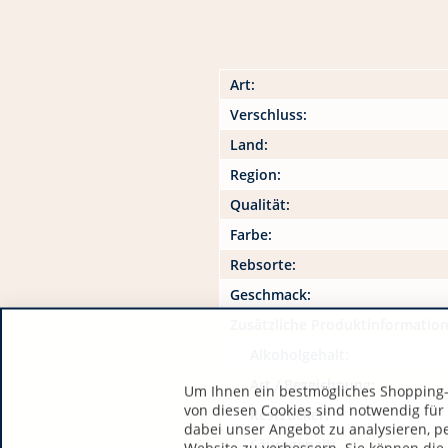
Art:
Verschluss:
Land:
Region:
Qualität:
Farbe:
Rebsorte:
Geschmack:
Zusätzliche Produktinformatio
Alkoholgehalt:
Art / Bezeichnung:
Um Ihnen ein bestmögliches Shopping-E
von diesen Cookies sind notwendig für
Restzucker:
dabei unser Angebot zu analysieren, p
Säuregehalt: