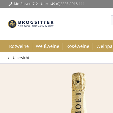
Mo-So von 7-21 Uhr:
+49 (0)2225 / 918 111
Rotweine
Weißweine
Roséweine
Weinpa
Übersicht