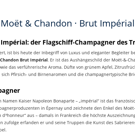
Moët & Chandon · Brut Impérial
Impérial: der Flagschiff-Champagner des T
ert, ist bis heute der Inbegriff von Luxus und eleganter Begleite
Chandon Brut Impérial
. Er ist das Aushängeschild der Moët-&-C
 sowie das verführerische Aroma. Düfte von grünem Apfel, Zitrusfr
 sich Pfirsich- und Birnenaromen und die champagnertypische Brio
pagner
n Namen Kaiser Napoleon Bonaparte – „impérial“ ist das französis
agnerproduzenten in Épernay und zeichnete den Enkel des Moët
on dʾhonneur“ aus – damals in Frankreich die höchste Auszeichnun
zufolge erfanden er und seine Truppen die Kunst des Sabrierens
el.