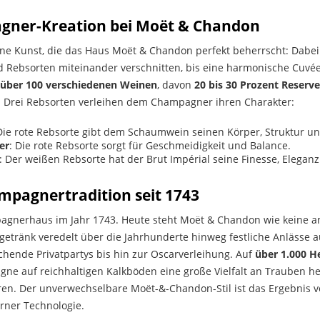
gner-Kreation bei Moët & Chandon
ine Kunst, die das Haus Moët & Chandon perfekt beherrscht: Dabe
 Rebsorten miteinander verschnitten, bis eine harmonische Cuvé
über 100 verschiedenen Weinen
, davon
20 bis 30 Prozent Reserv
. Drei Rebsorten verleihen dem Champagner ihren Charakter:
Die rote Rebsorte gibt dem Schaumwein seinen Körper, Struktur und
er
: Die rote Rebsorte sorgt für Geschmeidigkeit und Balance.
: Der weißen Rebsorte hat der Brut Impérial seine Finesse, Elegan
pagnertradition seit 1743
gnerhaus im Jahr 1743. Heute steht Moët & Chandon wie keine a
etränk veredelt über die Jahrhunderte hinweg festliche Anlässe a
chende Privatpartys bis hin zur Oscarverleihung. Auf
über 1.000 H
e auf reichhaltigen Kalkböden eine große Vielfalt an Trauben h
en. Der unverwechselbare Moët-&-Chandon-Stil ist das Ergebnis vo
ner Technologie.