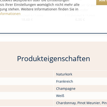
Cookies akzeptieren oder die Einstellungen
asis Ihrer Einstellungen womöglich nicht mehr alle
Franz Keller – Schwarzer
Paul Anheuser Grauer
gung stehen. Weitere Informationen finden Sie in
Adler Jedentag...
Burgunder
nformationen
0.75 Liter
(24,80 € / 1 Liter)
0.75 Liter
(8,47 € / 1 Liter)
18,60 €
6,35 €
Produkteigenschaften
Naturkork
Frankreich
Champagne
Weiß
Chardonnay, Pinot Meunier, Pin