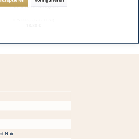
Tiare Il Tiare Sauvignon
Cantina Castelnuovo del
Garda Soave 1958 Wine...
0.75 Liter
(25,07 € / 1 Liter)
0.75 Liter
(9,27 € / 1 Liter)
18,80 €
6,95 €
ot Noir