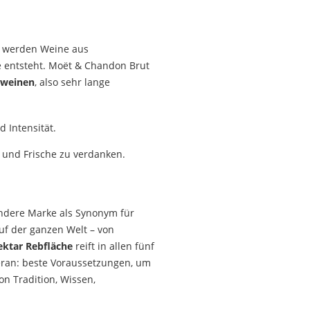
i werden Weine aus
e entsteht. Moët & Chandon Brut
eweinen
, also sehr lange
 Intensität.
z und Frische zu verdanken.
ndere Marke als Synonym für
uf der ganzen Welt – von
ektar Rebfläche
reift in allen fünf
eran: beste Voraussetzungen, um
n Tradition, Wissen,