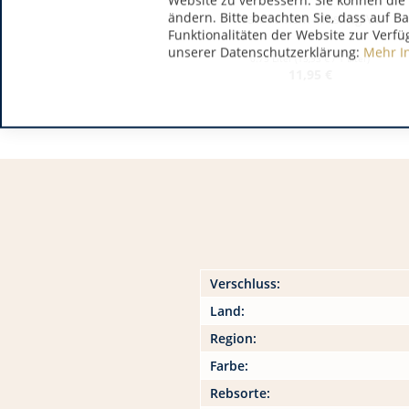
Website zu verbessern. Sie können die 
ändern. Bitte beachten Sie, dass auf B
Van Volxem Riesling VV
Funktionalitäten der Website zur Verfü
unserer Datenschutzerklärung:
Mehr I
0.75 Liter
(15,93 € / 1 Liter)
11,95 €
Verschluss:
Land:
Region:
Farbe:
Rebsorte: