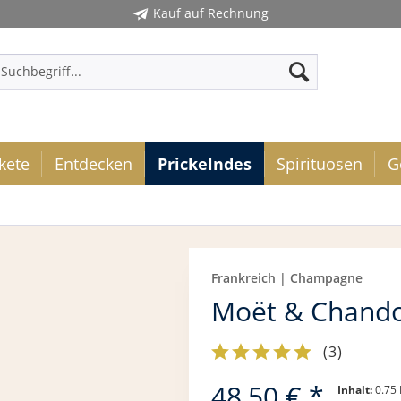
Kauf auf Rechnung
kete
Entdecken
Prickelndes
Spirituosen
G
Frankreich | Champagne
Moët & Chandon
(
3
)
48,50 € *
Inhalt:
0.75 