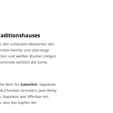
raditionshauses
r bei den schönsten Momenten des
handon-Familie und überzeugt
üchten und weißen Blumen steigen
chenote verführt die Sinne.
che Wort für
kaiserlich
. Napoleon
-&-Chandon-Gründers, Jean-Remy
g. Napoleon war offenbar ein
, also das Köpfen der