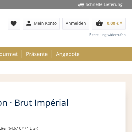
Schnelle Lieferung
person
shopping_basket
favorite
Mein Konto
Anmelden
0,00 € *
Bestellung widerrufen
ourmet
Präsente
Angebote
 · Brut Impérial
Liter (64,67 € * / 1 Liter)