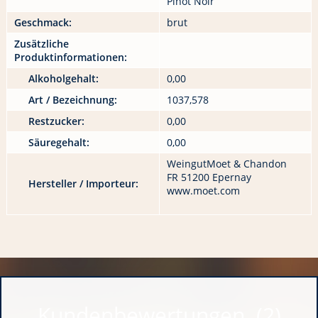
Pinot Noir
Geschmack:
brut
Zusätzliche
Produktinformationen:
Alkoholgehalt:
0,00
Art / Bezeichnung:
1037,578
Restzucker:
0,00
Säuregehalt:
0,00
WeingutMoet & Chandon
FR 51200 Epernay
Hersteller / Importeur:
www.moet.com
Kundenbewertungen (2)