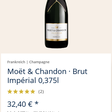
Frankreich | Champagne
Moët & Chandon · Brut
Impérial 0,375l
(
2
)
32,40 € *