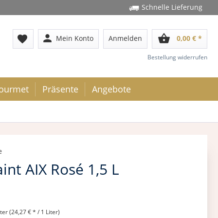
Schnelle Lieferung
person
shopping_basket
favorite
Mein Konto
Anmelden
0,00 € *
Bestellung widerrufen
ourmet
Präsente
Angebote
e
int AIX Rosé 1,5 L
iter (24,27 € * / 1 Liter)