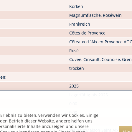
Korken
Magnumflasche, Roséwein
Frankreich
Côtes de Provence
Côteaux d´Aix en Provence AO
Rosé
Cuvée, Cinsault, Counoise, Gre
trocken
nen:
2025
Lagerfähig bis 2025
0,00
0,00
rlebnis zu bieten, verwenden wir Cookies. Einige
 den Betrieb dieser Website, andere helfen uns
0,00
ersonalisierte Inhalte anzuzeigen und unsere
WeingutMaison Saint Aix
Alle