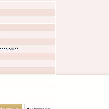
C
nache, Syrah
 akzeptieren
Konfigurieren