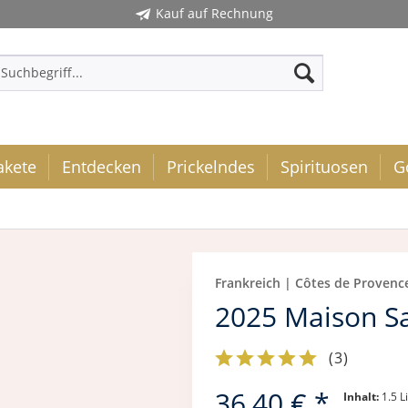
Kauf auf Rechnung
akete
Entdecken
Prickelndes
Spirituosen
G
Frankreich | Côtes de Provenc
2025 Maison Sa
(
3
)
36,40 € *
Inhalt:
1.5 L