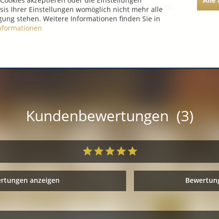
Cookies akzeptieren oder die Einstellungen
FR 13490 Jouques
asis Ihrer Einstellungen womöglich nicht mehr alle
aixrose.com
gung stehen. Weitere Informationen finden Sie in
nformationen
Kundenbewertungen (3)
ertungen anzeigen
Bewertung