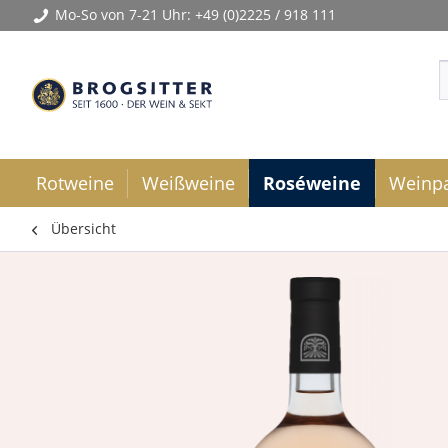
Mo-So von 7-21 Uhr:
+49 (0)2225 / 918 111
Rotweine
Weißweine
Roséweine
Weinp
Übersicht