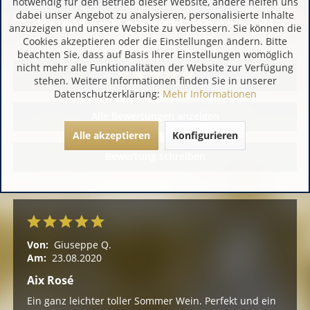
notwendig für den Betrieb dieser Website, andere helfen uns
dabei unser Angebot zu analysieren, personalisierte Inhalte
Kundenbewertungen (3)
anzuzeigen und unsere Website zu verbessern. Sie können die
Cookies akzeptieren oder die Einstellungen ändern. Bitte
beachten Sie, dass auf Basis Ihrer Einstellungen womöglich
nicht mehr alle Funktionalitäten der Website zur Verfügung
stehen. Weitere Informationen finden Sie in unserer
Datenschutzerklärung:
Mehr Informationen
Alle Bewertungen anzeigen
Alle akzeptieren
Konfigurieren
Bewertung schreiben
Von:
Giuseppe Q.
Am:
23.08.2020
Aix Rosé
Ein ganz leichter toller Sommer Wein. Perfekt und ein