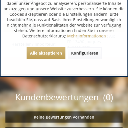
Lagerfähigkeit:
Lagerfähig bis 2024
dabei unser Angebot zu analysieren, personalisierte Inhalte
anzuzeigen und unsere Website zu verbessern. Sie können die
Alkoholgehalt:
0,00
Cookies akzeptieren oder die Einstellungen ändern. Bitte
Restzucker:
0,00
beachten Sie, dass auf Basis Ihrer Einstellungen womöglich
nicht mehr alle Funktionalitäten der Website zur Verfügung
Säuregehalt:
0,00
stehen. Weitere Informationen finden Sie in unserer
Datenschutzerklärung:
Mehr Informationen
WeingutMaison Saint Aix
FR 13490 Jouques
Hersteller / Importeur:
aixrose.com
Alle akzeptieren
Konfigurieren
Kundenbewertungen (0)
Keine Bewertungen vorhanden