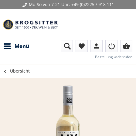
Mo-So von 7-21 Uhr:
+49 (0)2225 / 918 111
person
shopping_basket
Menü
favorite
Bestellung widerrufen
Übersicht