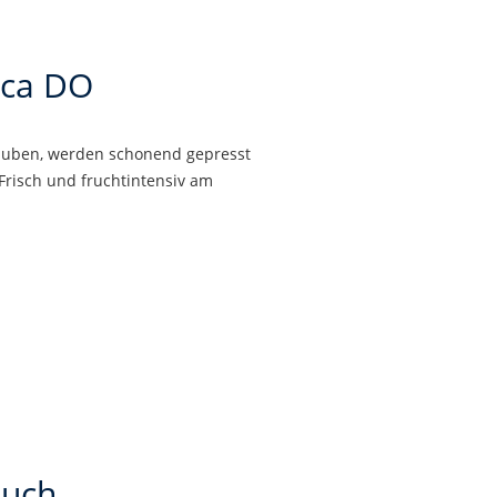
rca DO
Trauben, werden schonend gepresst
risch und fruchtintensiv am
auch