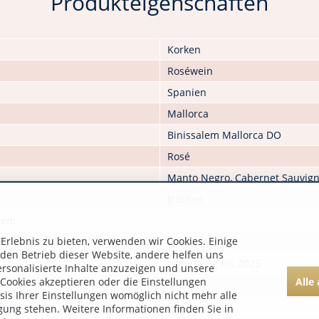
Produkteigenschaften
Korken
Roséwein
Spanien
Mallorca
Binissalem Mallorca DO
Rosé
Manto Negro, Cabernet Sauvign
trocken
nen:
rlebnis zu bieten, verwenden wir Cookies. Einige
2025
 den Betrieb dieser Website, andere helfen uns
Lagerfähig bis 2025
ersonalisierte Inhalte anzuzeigen und unsere
Alle
Cookies akzeptieren oder die Einstellungen
13,50
asis Ihrer Einstellungen womöglich nicht mehr alle
6,50
gung stehen. Weitere Informationen finden Sie in