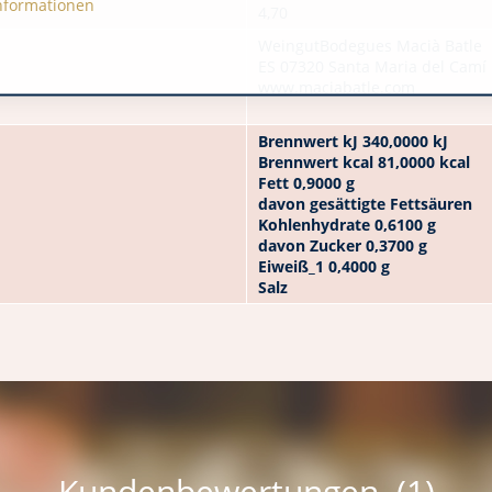
nformationen
4,70
WeingutBodegues Macià Batle
ES 07320 Santa Maria del Camí
www.maciabatle.com
Brennwert kJ 340,0000 kJ
Brennwert kcal 81,0000 kcal
Fett 0,9000 g
davon gesättigte Fettsäuren
Kohlenhydrate 0,6100 g
davon Zucker 0,3700 g
Eiweiß_1 0,4000 g
Salz
Kundenbewertungen (1)