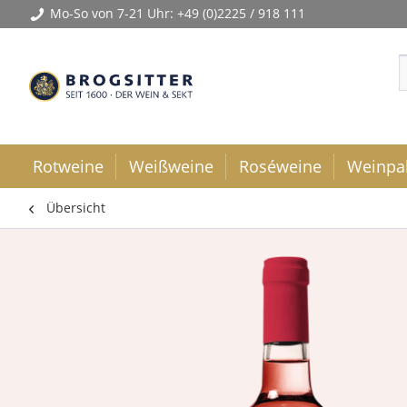
Mo-So von 7-21 Uhr:
+49 (0)2225 / 918 111
Rotweine
Weißweine
Roséweine
Weinpa
Übersicht