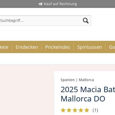
Kauf auf Rechnung
kete
Entdecken
Prickelndes
Spirituosen
Go
Spanien | Mallorca
2025 Macia Bat
Mallorca DO
(
1
)