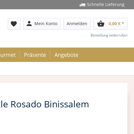
Schnelle Lieferung
person
shopping_basket
favorite
Mein Konto
Anmelden
0,00 € *
Bestellung widerrufen
urmet
Präsente
Angebote
le Rosado Binissalem