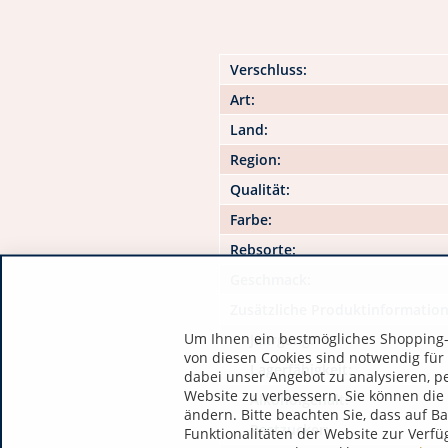
Verschluss:
Art:
Land:
Region:
Qualität:
Farbe:
Rebsorte:
Geschmack:
Zusätzliche Produktinformatio
Um Ihnen ein bestmögliches Shopping-E
Jahrgang:
von diesen Cookies sind notwendig für
Lagerfähigkeit:
dabei unser Angebot zu analysieren, p
Website zu verbessern. Sie können die 
Alkoholgehalt:
ändern. Bitte beachten Sie, dass auf B
Restzucker:
Funktionalitäten der Website zur Verfü