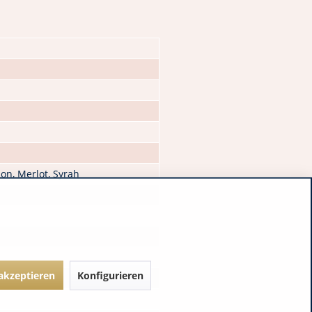
on, Merlot, Syrah
 akzeptieren
Konfigurieren