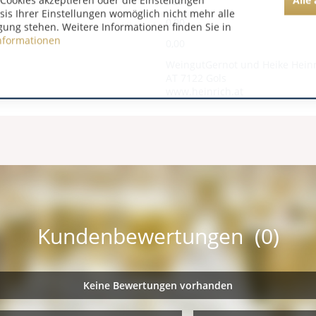
Cookies akzeptieren oder die Einstellungen
580
asis Ihrer Einstellungen womöglich nicht mehr alle
0,00
gung stehen. Weitere Informationen finden Sie in
nformationen
0,00
WeingutGernot und Heike Heinr
AT 7122 Gols
www.heinrich.at
Kundenbewertungen (0)
Keine Bewertungen vorhanden