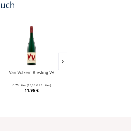
auch
Van Volxem Riesling VV
Franz Keller – Schwarzer
Adler Jedentag...
0.75 Liter
(15,93 € / 1 Liter)
0.75 Liter
(24,80 € / 1 Liter)
11,95 €
18,60 €