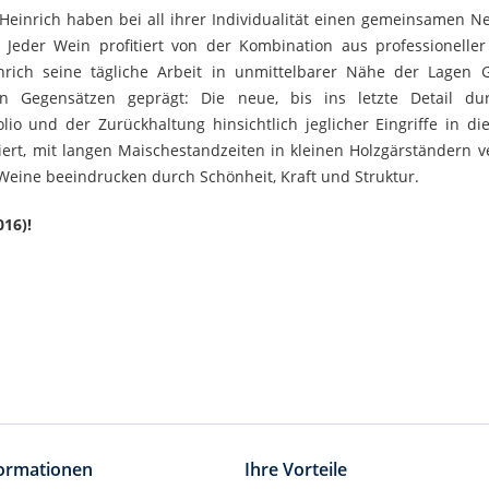
inrich haben bei all ihrer Individualität einen gemeinsamen Nenn
Jeder Wein profitiert von der Kombination aus professioneller
inrich seine tägliche Arbeit in unmittelbarer Nähe der Lagen 
 Gegensätzen geprägt: Die neue, bis ins letzte Detail dur
lio und der Zurückhaltung hinsichtlich jeglicher Eingriffe in 
rt, mit langen Maischestandzeiten in kleinen Holzgärständern v
Weine beeindrucken durch Schönheit, Kraft und Struktur.
016)!
formationen
Ihre Vorteile