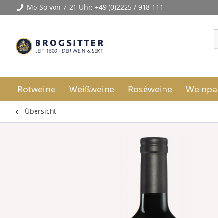
Mo-So von 7-21 Uhr:
+49 (0)2225 / 918 111
Rotweine
Weißweine
Roséweine
Weinpa
Übersicht