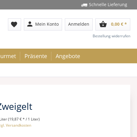
Schnelle Lieferung
person
shopping_basket
favorite
Mein Konto
Anmelden
0,00 € *
Bestellung widerrufen
urmet
Präsente
Angebote
Zweigelt
Liter (19,87 € * / 1 Liter)
zgl. Versandkosten