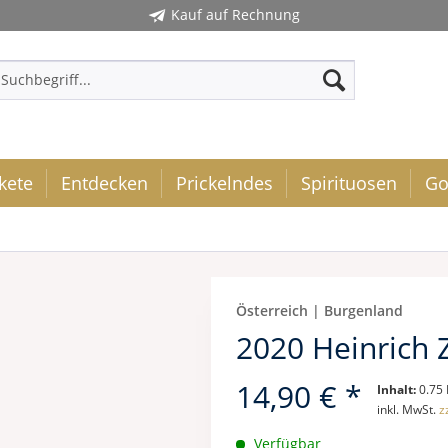
Kauf auf Rechnung
kete
Entdecken
Prickelndes
Spirituosen
Go
Österreich | Burgenland
2020 Heinrich 
14,90 € *
Inhalt:
0.75 
inkl. MwSt.
z
Verfügbar