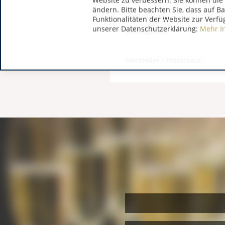
Website zu verbessern. Sie können die 
Art / Bezeichnung:
ändern. Bitte beachten Sie, dass auf B
Restzucker:
Funktionalitäten der Website zur Verfü
unserer Datenschutzerklärung:
Mehr I
Säuregehalt:
Hersteller / Importeur: