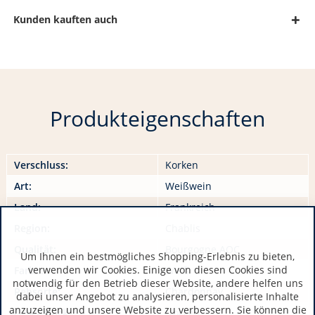
Kunden kauften auch
Produkteigenschaften
Verschluss:
Korken
Art:
Weißwein
Land:
Frankreich
Region:
Chablis
Qualität:
Bourgogne AOC
Um Ihnen ein bestmögliches Shopping-Erlebnis zu bieten,
verwenden wir Cookies. Einige von diesen Cookies sind
Farbe:
Weiß
notwendig für den Betrieb dieser Website, andere helfen uns
Rebsorte:
Chardonnay
dabei unser Angebot zu analysieren, personalisierte Inhalte
anzuzeigen und unsere Website zu verbessern. Sie können die
Geschmack:
trocken