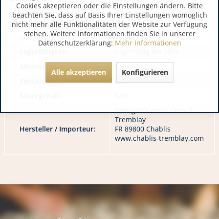
Cookies akzeptieren oder die Einstellungen ändern. Bitte
Zusätzliche
beachten Sie, dass auf Basis Ihrer Einstellungen womöglich
Produktinformationen:
nicht mehr alle Funktionalitäten der Website zur Verfügung
stehen. Weitere Informationen finden Sie in unserer
Jahrgang:
2024
Datenschutzerklärung:
Mehr Informationen
Lagerfähigkeit:
Lagerfähig bis 2024
Alkoholgehalt:
0,00
Alle akzeptieren
Konfigurieren
Restzucker:
0,00
Säuregehalt:
0,00
WeingutDomain Gérard
Tremblay
Hersteller / Importeur:
FR 89800 Chablis
www.chablis-tremblay.com