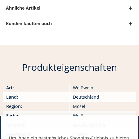
Ähnliche Artikel
Kunden kauften auch
Produkteigenschaften
Art:
Weißwein
Land:
Deutschland
Region:
Mosel
Farbe:
Weiß
Rebsorte:
Grauburgunder
Geschmack:
trocken
Um Ihnen ein bestmögliches Shopping-Erlebnis zu bieten,