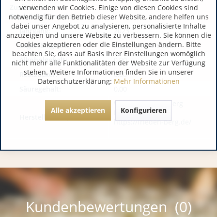
Zusätzliche
verwenden wir Cookies. Einige von diesen Cookies sind
Produktinformationen:
notwendig für den Betrieb dieser Website, andere helfen uns
dabei unser Angebot zu analysieren, personalisierte Inhalte
Jahrgang:
2023
anzuzeigen und unsere Website zu verbessern. Sie können die
Cookies akzeptieren oder die Einstellungen ändern. Bitte
Lagerfähigkeit:
Lagerfähig bis 2027
beachten Sie, dass auf Basis Ihrer Einstellungen womöglich
Alkoholgehalt:
0,00
nicht mehr alle Funktionalitäten der Website zur Verfügung
stehen. Weitere Informationen finden Sie in unserer
Restzucker:
0,00
Datenschutzerklärung:
Mehr Informationen
Säuregehalt:
0,00
WeingutFrieden-Berg
Alle akzeptieren
Konfigurieren
DE 54453 Nittel
Hersteller / Importeur:
https://frieden-berg.de/
Kundenbewertungen (0)