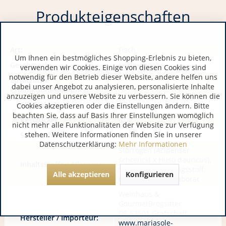
Produkteigenschaften
Art:
Fisch
Um Ihnen ein bestmögliches Shopping-Erlebnis zu bieten,
Geschmack:
keine Angabe
verwenden wir Cookies. Einige von diesen Cookies sind
notwendig für den Betrieb dieser Website, andere helfen uns
Zusätzliche
dabei unser Angebot zu analysieren, personalisierte Inhalte
Produktinformationen:
anzuzeigen und unsere Website zu verbessern. Sie können die
Alkoholgehalt:
0,00
Cookies akzeptieren oder die Einstellungen ändern. Bitte
beachten Sie, dass auf Basis Ihrer Einstellungen womöglich
Restzucker:
0,00
nicht mehr alle Funktionalitäten der Website zur Verfügung
stehen. Weitere Informationen finden Sie in unserer
Säuregehalt:
0,00
Datenschutzerklärung:
Mehr Informationen
Störrogen (Acipenser
schrencki x Huso dauricus),
Inhaltsstoffe / Allergene:
Salz, Konservierungsstoff:
Alle akzeptieren
Konfigurieren
E285 Natriumtetraborat
Weinhaus &
GourmetBrogsitter
DE 53501 Grafschaft
Hersteller / Importeur:
www.mariasole-