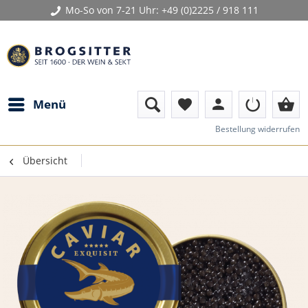
Mo-So von 7-21 Uhr:
+49 (0)2225 / 918 111
person
shopping_basket
Menü
favorite
Bestellung widerrufen
Übersicht