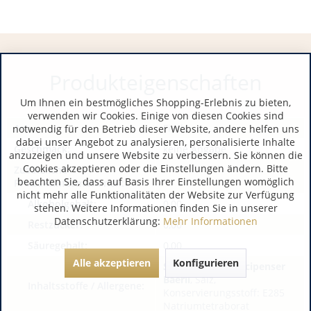
Produkteigenschaften
Um Ihnen ein bestmögliches Shopping-Erlebnis zu bieten,
verwenden wir Cookies. Einige von diesen Cookies sind
Art:
Fisch
notwendig für den Betrieb dieser Website, andere helfen uns
dabei unser Angebot zu analysieren, personalisierte Inhalte
Geschmack:
keine Angabe
anzuzeigen und unsere Website zu verbessern. Sie können die
Cookies akzeptieren oder die Einstellungen ändern. Bitte
Zusätzliche
beachten Sie, dass auf Basis Ihrer Einstellungen womöglich
Produktinformationen:
nicht mehr alle Funktionalitäten der Website zur Verfügung
Alkoholgehalt:
0,00
stehen. Weitere Informationen finden Sie in unserer
Datenschutzerklärung:
Mehr Informationen
Restzucker:
0,00
Säuregehalt:
0,00
Alle akzeptieren
Konfigurieren
Störrogen vom Acipenser
Baerii
, Salz,
Inhaltsstoffe / Allergene:
Konservierungsstoff: E285
Natriumtetraborat