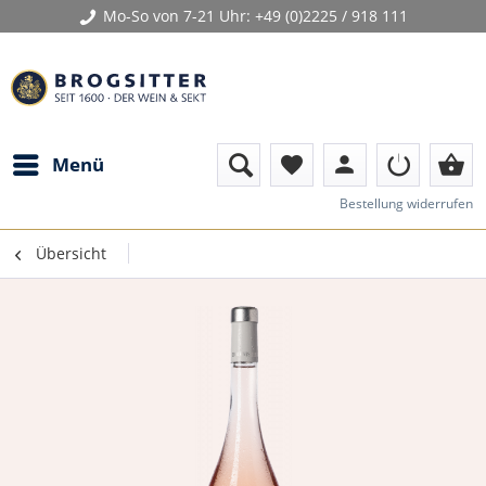
Mo-So von 7-21 Uhr:
+49 (0)2225 / 918 111
person
shopping_basket
Menü
favorite
Bestellung widerrufen
Übersicht