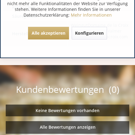
nicht mehr alle Funktionalitäten der Website zur Verfügung
Restzucker:
0,00
stehen. Weitere Informationen finden Sie in unserer
Datenschutzerklärung:
Mehr Informationen
Säuregehalt:
0,00
WeingutDomaine de la Croix
FR 83420 La Croix-Valmer
Alle akzeptieren
Konfigurieren
Hersteller / Importeur:
www.domainedelacroix.com
Kundenbewertungen (0)
Keine Bewertungen vorhanden
Alle Bewertungen anzeigen