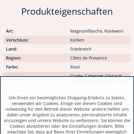
Produkteigenschaften
Art:
Magnumflasche, Roséwein
Verschluss:
Korken
Land:
Frankreich
Region:
Côtes de Provence
Farbe:
Rosé
Cuvée, Cabernet, Cinsault,
Rebsorte:
Grenache, Mourvèdre, Syrah
Geschmack:
trocken
Um Ihnen ein bestmögliches Shopping-Erlebnis zu bieten,
Zusätzliche
verwenden wir Cookies. Einige von diesen Cookies sind
Produktinformationen:
notwendig für den Betrieb dieser Website, andere helfen uns
Jahrgang:
2023
dabei unser Angebot zu analysieren, personalisierte Inhalte
anzuzeigen und unsere Website zu verbessern. Sie können die
Lagerfähigkeit:
Lagerfähig bis 2027
Cookies akzeptieren oder die Einstellungen ändern. Bitte
beachten Sie, dass auf Basis Ihrer Einstellungen womöglich
Alkoholgehalt:
0,00