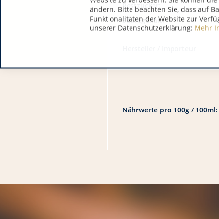
Website zu verbessern. Sie können die 
Restzucker:
ändern. Bitte beachten Sie, dass auf B
Funktionalitäten der Website zur Verfü
Säuregehalt:
unserer Datenschutzerklärung:
Mehr I
Hersteller / Importeur:
Nährwerte pro 100g / 100ml: