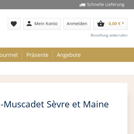
Schnelle Lieferung
person
shopping_basket
favorite
Mein Konto
Anmelden
0,00 € *
Bestellung widerrufen
ourmet
Präsente
Angebote
Muscadet Sèvre et Maine