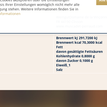
Cookies akzeptieren oder die Einstellungen
2,10
asis Ihrer Einstellungen womöglich nicht mehr alle
gung stehen. Weitere Informationen finden Sie in
4,00
nformationen
WeingutDomaine de la Vinçonn
FR 44190 Clisson
www.muscadet-perraud.com
Brennwert kJ 291,7200 kJ
Brennwert kcal 70,3000 kcal
Fett
davon gesättigte Fettsäuren
Kohlenhydrate 0,8000 g
davon Zucker 0,1000 g
Eiweiß_1
Salz