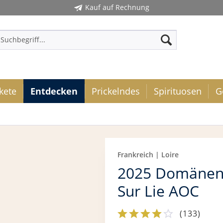
Kauf auf Rechnung
kete
Entdecken
Prickelndes
Spirituosen
G
Frankreich | Loire
2025 Domänen-
Sur Lie AOC
(
133
)