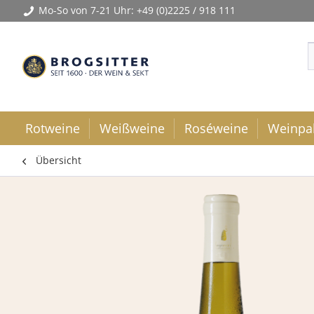
Mo-So von 7-21 Uhr:
+49 (0)2225 / 918 111
Rotweine
Weißweine
Roséweine
Weinpa
Übersicht