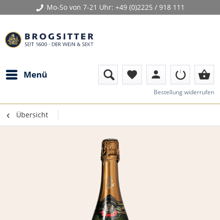
Mo-So von 7-21 Uhr:
+49 (0)2225 / 918 111
person
shopping_basket
Menü
favorite
Bestellung widerrufen
Übersicht