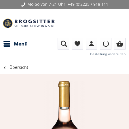
Mo-So von 7-21 Uhr:
+49 (0)2225 / 918 111
person
shopping_basket
Menü
favorite
Bestellung widerrufen
Übersicht