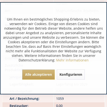
Verschluss:
Korken
Art:
Magnumflasche, Roséwein
Land:
Frankreich
Um Ihnen ein bestmögliches Shopping-Erlebnis zu bieten,
verwenden wir Cookies. Einige von diesen Cookies sind
Region:
Côtes de Provence
notwendig für den Betrieb dieser Website, andere helfen uns
Qualität:
Côtes de Provence AOP
dabei unser Angebot zu analysieren, personalisierte Inhalte
anzuzeigen und unsere Website zu verbessern. Sie können die
Farbe:
Rosé
Cookies akzeptieren oder die Einstellungen ändern. Bitte
beachten Sie, dass auf Basis Ihrer Einstellungen womöglich
Cuvée, Cinsault, Grenache,
Rebsorte:
nicht mehr alle Funktionalitäten der Website zur Verfügung
Rolle, Syrah
stehen. Weitere Informationen finden Sie in unserer
Geschmack:
trocken
Datenschutzerklärung:
Mehr Informationen
Zusätzliche
Produktinformationen:
Alle akzeptieren
Konfigurieren
Jahrgang:
2024
Lagerfähigkeit:
Lagerfähig bis 2029
Alkoholgehalt:
0,00
Art / Bezeichnung:
1059
Restzucker:
0,00